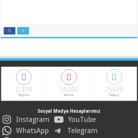
2,399
14,000
25690
Beğeni
Abone
Takipci
Sosyal Medya Hesaplarımız
Instagram
YouTube
WhatsApp
Telegram