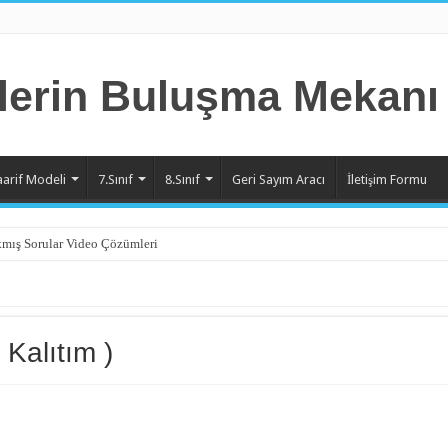
aarif Modeli
7.Sınıf
8.Sınıf
Geri Sayım Aracı
İletişim Formu
mış Sorular Video Çözümleri
 Kalıtım )