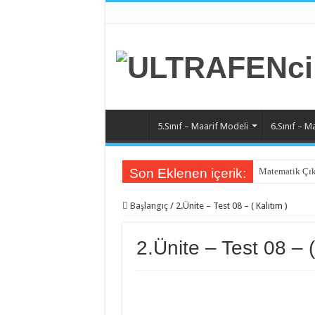
5.Sınıf – Maarif Modeli
6.Sınıf – M
Son Eklenen içerik:
Matematik Çık
Başlangıç
/
2.Ünite – Test 08 – ( Kalıtım )
2.Ünite – Test 08 – (