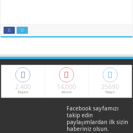
2,400
14,000
25690
Beğeni
Abone
Takipci
Facebook sayfamızı
takip edin
paylaşımlardan ilk sizin
haberiniz olsun.