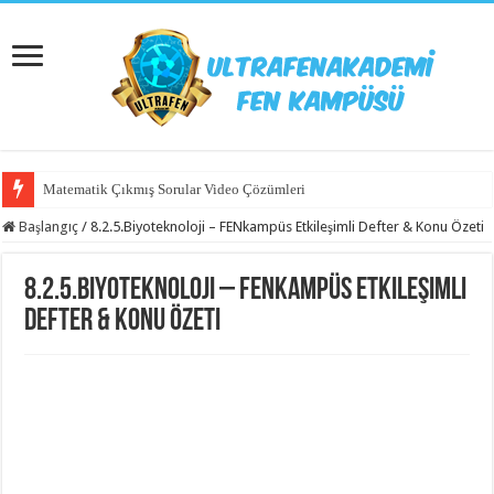
Matematik Çıkmış Sorular Video Çözümleri
Matematik 6.Ünite Örnek Sorular Video Çözümleri
Başlangıç
/
8.2.5.Biyoteknoloji – FENkampüs Etkileşimli Defter & Konu Özeti
8.2.5.Biyoteknoloji – FENkampüs Etkileşimli
Defter & Konu Özeti