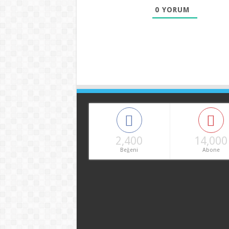
0
YORUM
2,400
14,000
Beğeni
Abone