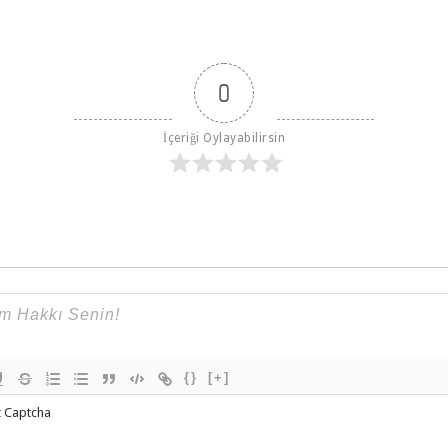
0
İçeriği Oylayabilirsin
{}
[+]
t Captcha