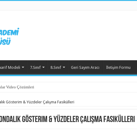
aarif Modeli
7.Sınıf
8.Sınıf
Geri Sayım Aracı
İletişim Formu
lar Video Çözümleri
ık Gösterim & Yüzdeler Çalışma Fasikülleri
 Ondalık Gösterim & Yüzdeler Çalışma Fasikülleri