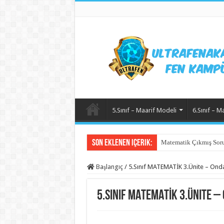
5.Sınıf – Maarif Modeli
6.Sınıf – M
Son Eklenen içerik:
Matematik Çıkmış Soru
Başlangıç
/
5.Sınıf MATEMATİK 3.Ünite – Ondal
5.Sınıf MATEMATİK 3.Ünite –