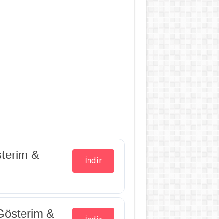
terim &
İndir
Gösterim &