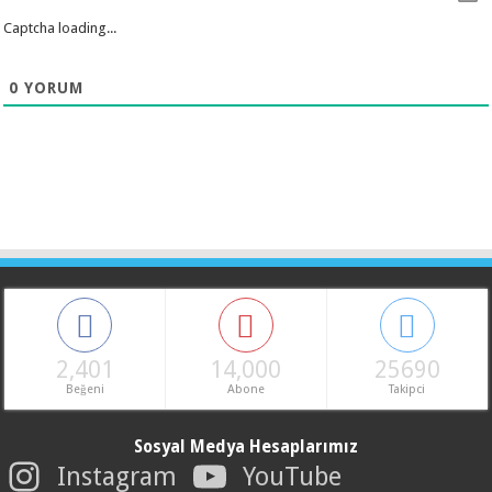
Captcha loading...
0
YORUM
2,401
14,000
25690
Beğeni
Abone
Takipci
Sosyal Medya Hesaplarımız
Instagram
YouTube