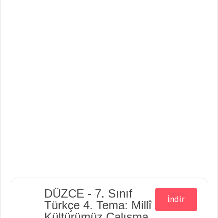
Din Kültürü ve Ahlak Bilgisi 5.Ünite Örnek Sorular Video Çözümleri
DÜZCE - 7. Sınıf
İndir
Türkçe 4. Tema: Millî
Kültürümüz Çalışma