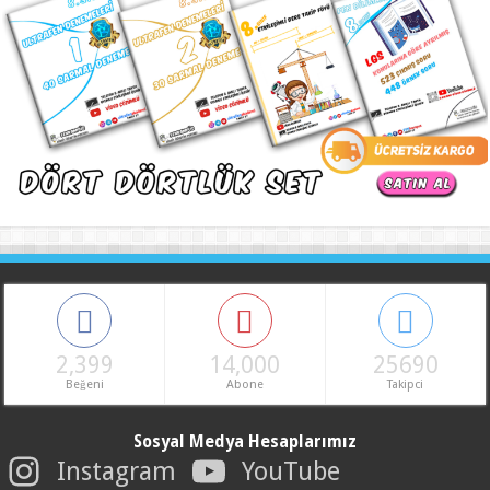
2,399
14,000
25690
Beğeni
Abone
Takipci
Sosyal Medya Hesaplarımız
Instagram
YouTube