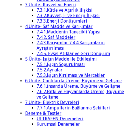
3.Ünite- Kuvvet ve Enerji
7.3.1.Kütle ve Ağırlık İlişkisi
7.3.2.Kuvvet, İş ve Enerji İlişkisi
7.3.3.Enerji Dönüşümleri
4.Ünite- Saf Madde ve Karışımlar
7.4.1.Maddenin Tanecikli Yapısı
7.4.2. Saf Maddeler
7.4.3.Karışımlar 7.4.4.Karışımların
Ayrıştırılması
7.4.5. Evsel Atıklar ve Geri Dönüşüm
5.Ünite- Işığın Madde ile Etkileşimi
7.5.1.Işığın Soğurulması
7.5.2.Aynalar
7.5.3.Işığın Kırılması ve Mercekler
6.Ünite- Canlılarda Üreme, Büyüme ve Gelişme
7.6.1.İnsanda Üreme, Büyüme ve Gelişme
7.6.2.Bitki ve Hayvanlarda Üreme, Büyüme
ve Gelişme
7.Ünite- Elektrik Devreleri
7.7.1.Ampullerin Bağlanma Şekilleri
Deneme & Testler
ULTRAFEN Denemeleri
Kurumsal Denemeler