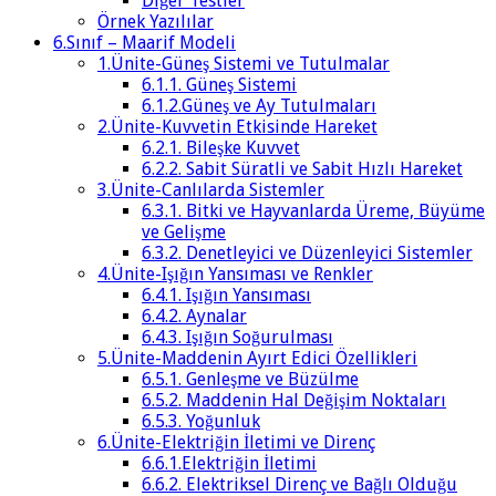
Diğer Testler
Örnek Yazılılar
6.Sınıf – Maarif Modeli
1.Ünite-Güneş Sistemi ve Tutulmalar
6.1.1. Güneş Sistemi
6.1.2.Güneş ve Ay Tutulmaları
2.Ünite-Kuvvetin Etkisinde Hareket
6.2.1. Bileşke Kuvvet
6.2.2. Sabit Süratli ve Sabit Hızlı Hareket
3.Ünite-Canlılarda Sistemler
6.3.1. Bitki ve Hayvanlarda Üreme, Büyüme
ve Gelişme
6.3.2. Denetleyici ve Düzenleyici Sistemler
4.Ünite-Işığın Yansıması ve Renkler
6.4.1. Işığın Yansıması
6.4.2. Aynalar
6.4.3. Işığın Soğurulması
5.Ünite-Maddenin Ayırt Edici Özellikleri
6.5.1. Genleşme ve Büzülme
6.5.2. Maddenin Hal Değişim Noktaları
6.5.3. Yoğunluk
6.Ünite-Elektriğin İletimi ve Direnç
6.6.1.Elektriğin İletimi
6.6.2. Elektriksel Direnç ve Bağlı Olduğu