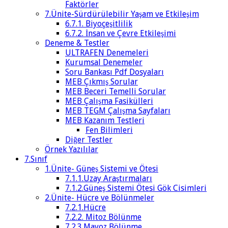
Faktörler
7.Ünite-Sürdürülebilir Yaşam ve Etkileşim
6.7.1. Biyoçeşitlilik
6.7.2. İnsan ve Çevre Etkileşimi
Deneme & Testler
ULTRAFEN Denemeleri
Kurumsal Denemeler
Soru Bankası Pdf Dosyaları
MEB Çıkmış Sorular
MEB Beceri Temelli Sorular
MEB Çalışma Fasikülleri
MEB TEGM Çalışma Sayfaları
MEB Kazanım Testleri
Fen Bilimleri
Diğer Testler
Örnek Yazılılar
7.Sınıf
1.Ünite- Güneş Sistemi ve Ötesi
7.1.1.Uzay Araştırmaları
7.1.2.Güneş Sistemi Ötesi Gök Cisimleri
2.Ünite- Hücre ve Bölünmeler
7.2.1.Hücre
7.2.2. Mitoz Bölünme
7.2.3.Mayoz Bölünme