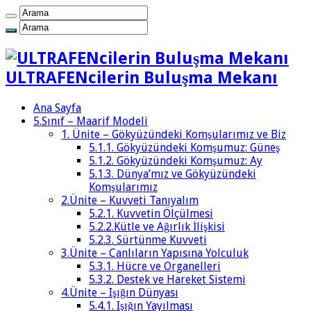
ULTRAFENcilerin Buluşma Mekanı
Ana Sayfa
5.Sınıf – Maarif Modeli
1. Ünite – Gökyüzündeki Komşularımız ve Biz
5.1.1. Gökyüzündeki Komşumuz: Güneş
5.1.2. Gökyüzündeki Komşumuz: Ay
5.1.3. Dünya’mız ve Gökyüzündeki
Komşularımız
2.Ünite – Kuvveti Tanıyalım
5.2.1. Kuvvetin Ölçülmesi
5.2.2.Kütle ve Ağırlık İlişkisi
5.2.3. Sürtünme Kuvveti
3.Ünite – Canlıların Yapısına Yolculuk
5.3.1. Hücre ve Organelleri
5.3.2. Destek ve Hareket Sistemi
4.Ünite – Işığın Dünyası
5.4.1. Işığın Yayılması