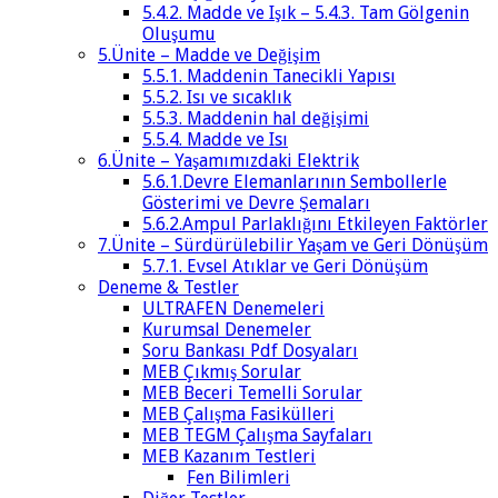
5.4.2. Madde ve Işık – 5.4.3. Tam Gölgenin
Oluşumu
5.Ünite – Madde ve Değişim
5.5.1. Maddenin Tanecikli Yapısı
5.5.2. Isı ve sıcaklık
5.5.3. Maddenin hal değişimi
5.5.4. Madde ve Isı
6.Ünite – Yaşamımızdaki Elektrik
5.6.1.Devre Elemanlarının Sembollerle
Gösterimi ve Devre Şemaları
5.6.2.Ampul Parlaklığını Etkileyen Faktörler
7.Ünite – Sürdürülebilir Yaşam ve Geri Dönüşüm
5.7.1. Evsel Atıklar ve Geri Dönüşüm
Deneme & Testler
ULTRAFEN Denemeleri
Kurumsal Denemeler
Soru Bankası Pdf Dosyaları
MEB Çıkmış Sorular
MEB Beceri Temelli Sorular
MEB Çalışma Fasikülleri
MEB TEGM Çalışma Sayfaları
MEB Kazanım Testleri
Fen Bilimleri