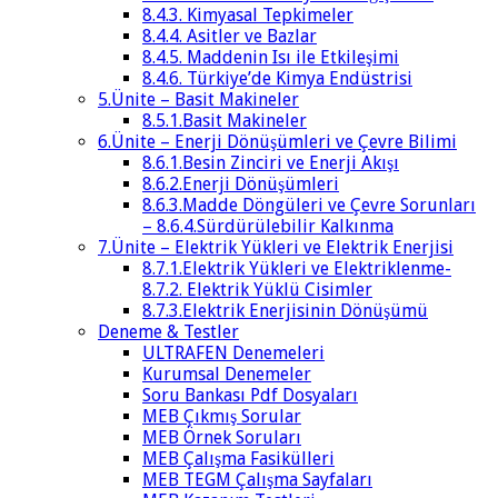
8.4.3. Kimyasal Tepkimeler
8.4.4. Asitler ve Bazlar
8.4.5. Maddenin Isı ile Etkileşimi
8.4.6. Türkiye’de Kimya Endüstrisi
5.Ünite – Basit Makineler
8.5.1.Basit Makineler
6.Ünite – Enerji Dönüşümleri ve Çevre Bilimi
8.6.1.Besin Zinciri ve Enerji Akışı
8.6.2.Enerji Dönüşümleri
8.6.3.Madde Döngüleri ve Çevre Sorunları
– 8.6.4.Sürdürülebilir Kalkınma
7.Ünite – Elektrik Yükleri ve Elektrik Enerjisi
8.7.1.Elektrik Yükleri ve Elektriklenme-
8.7.2. Elektrik Yüklü Cisimler
8.7.3.Elektrik Enerjisinin Dönüşümü
Deneme & Testler
ULTRAFEN Denemeleri
Kurumsal Denemeler
Soru Bankası Pdf Dosyaları
MEB Çıkmış Sorular
MEB Örnek Soruları
MEB Çalışma Fasikülleri
MEB TEGM Çalışma Sayfaları