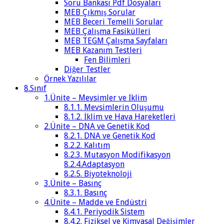
Soru Bankası Pdf Dosyaları
MEB Çıkmış Sorular
MEB Beceri Temelli Sorular
MEB Çalışma Fasikülleri
MEB TEGM Çalışma Sayfaları
MEB Kazanım Testleri
Fen Bilimleri
Diğer Testler
Örnek Yazılılar
8.Sınıf
1.Ünite – Mevsimler ve İklim
8.1.1. Mevsimlerin Oluşumu
8.1.2. İklim ve Hava Hareketleri
2.Ünite – DNA ve Genetik Kod
8.2.1. DNA ve Genetik Kod
8.2.2. Kalıtım
8.2.3. Mutasyon Modifikasyon
8.2.4.Adaptasyon
8.2.5. Biyoteknoloji
3.Ünite – Basınç
8.3.1. Basınç
4.Ünite – Madde ve Endüstri
8.4.1. Periyodik Sistem
8.4.2. Fiziksel ve Kimyasal Değişimler