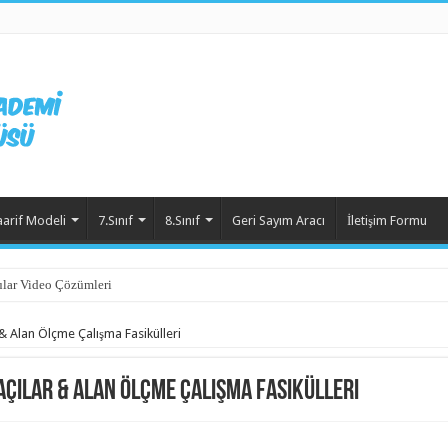
aarif Modeli
7.Sınıf
8.Sınıf
Geri Sayım Aracı
İletişim Formu
lar Video Çözümleri
 & Alan Ölçme Çalışma Fasikülleri
 Açılar & Alan Ölçme Çalışma Fasikülleri