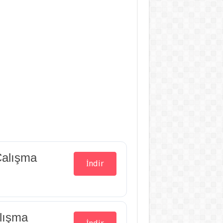
Çalışma
İndir
lışma