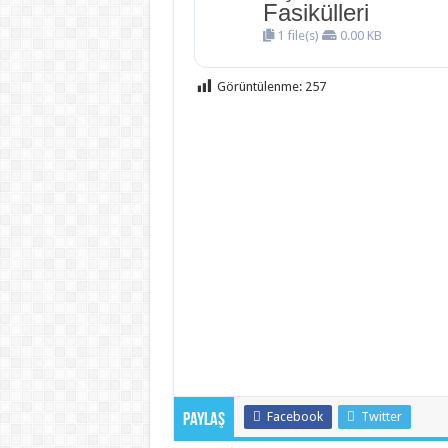
Fasikülleri
1 file(s)
0.00 KB
Görüntülenme:
257
Facebook
Twitter
Paylaş