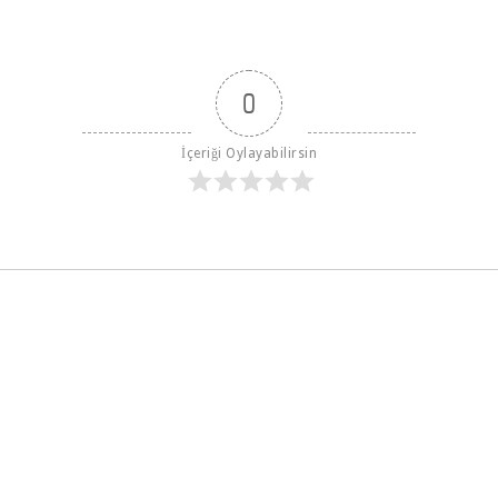
0
İçeriği Oylayabilirsin