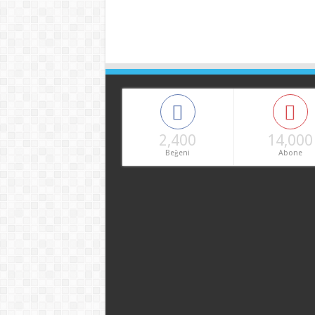
2,400
14,000
Beğeni
Abone