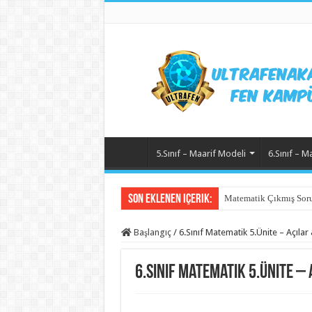
5.Sınıf – Maarif Modeli
6.Sınıf – M
Son Eklenen içerik:
Matematik Çıkmış Soru
Başlangıç
/
6.Sınıf Matematik 5.Ünite – Açılar
6.Sınıf Matematik 5.Ünite –