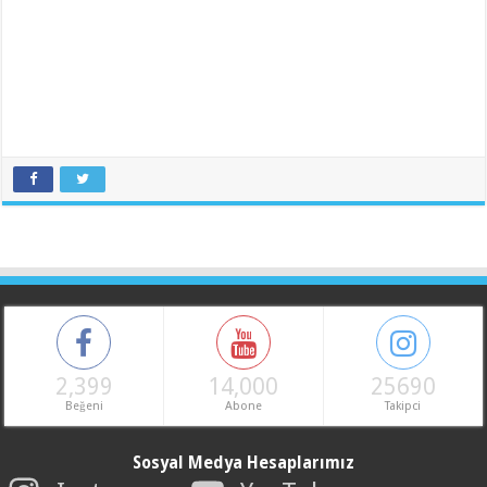
2,399
14,000
25690
Beğeni
Abone
Takipci
Sosyal Medya Hesaplarımız