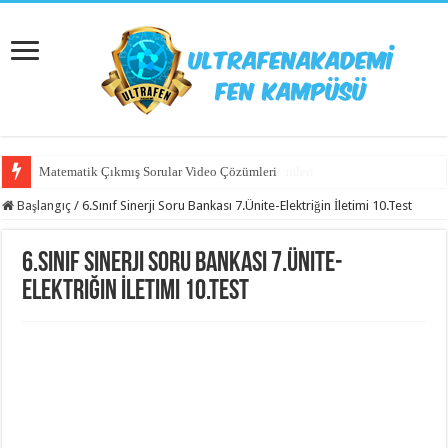
Matematik Çıkmış Sorular Video Çözümleri
Matematik 6.Ünite Örnek Sorular Video Çözümleri
Başlangıç
/
6.Sınıf Sinerji Soru Bankası 7.Ünite-Elektriğin İletimi 10.Test
6.Sınıf Sinerji Soru Bankası 7.Ünite-
Elektriğin İletimi 10.Test