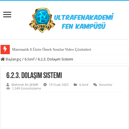
Matematik 6.Ünite Örnek Sorular Video Çözümleri
Başlangıç
/
6.Sınıf
/
6.2.3. Dolaşım Sistemi
6.2.3. Dolaşım Sistemi
Mehmet Ali ŞENAY
19 Ocak 2025
6.Sınıf
Yorumlar
1,349 Görüntüleme