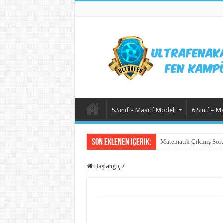
5.Sınıf – Maarif Modeli
6.Sınıf – M
Son Eklenen içerik:
Matematik Çıkmış Soru
Başlangıç
/