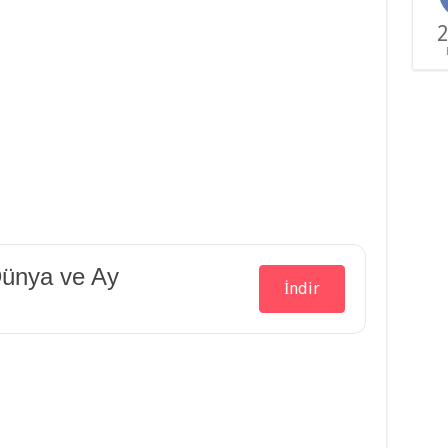
2
Dünya ve Ay
İndir