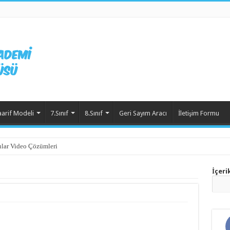
aarif Modeli
7.Sınıf
8.Sınıf
Geri Sayım Aracı
İletişim Formu
lar Video Çözümleri
İçeri