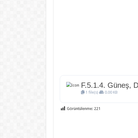
F.5.1.4. Güneş, 
1 file(s)
0.00 KB
Görüntülenme:
221