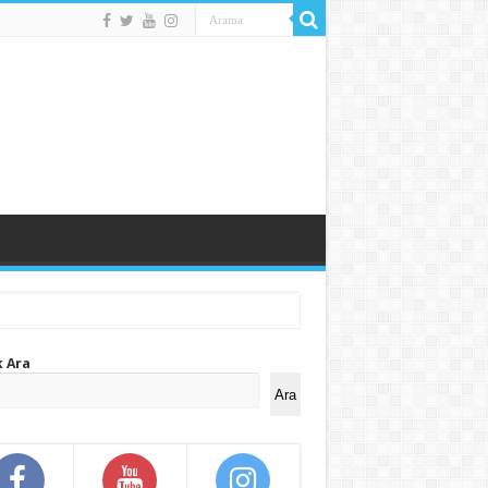
k Ara
Ara