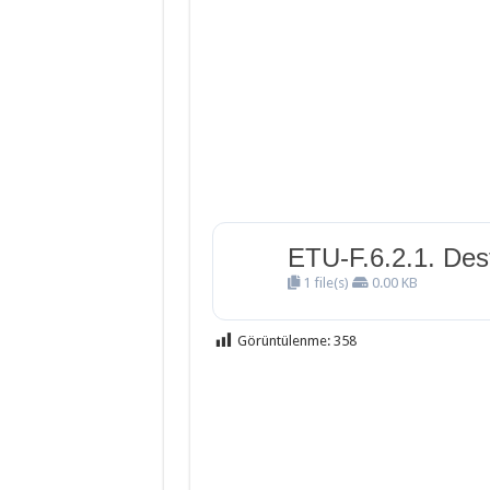
İngilizce 2.Ün
İngilizce 1.Ün
Din Kültürü ve
ETU-F.6.2.1. Des
1 file(s)
0.00 KB
Görüntülenme:
358