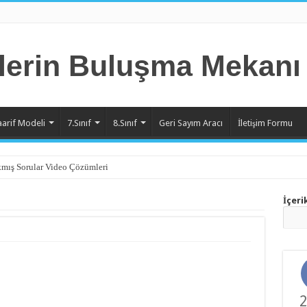
aarif Modeli
7.Sınıf
8.Sınıf
Geri Sayım Aracı
İletişim Formu
mış Sorular Video Çözümleri
nite Örnek Sorular Video Çözümleri
İçeri
nite Örnek Sorular Video Çözümleri
nite Örnek Sorular Video Çözümleri
nite Örnek Sorular Video Çözümleri
nite Örnek Sorular Video Çözümleri
2
nite Örnek Sorular Video Çözümleri