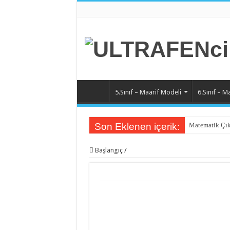
5.Sınıf – Maarif Modeli
6.Sınıf – M
Son Eklenen içerik:
Matematik Çık
Matematik 6.Ü
Başlangıç
/
Matematik 5.Ü
Matematik 4.Ü
Matematik 3.Ü
Matematik 2.Ü
Matematik 1.Ü