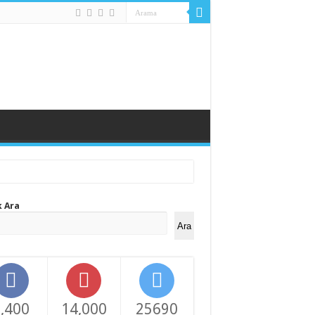
k Ara
Ara
,400
14,000
25690