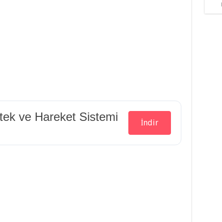
ite Örnek Sorular Video Çözümleri
ite Örnek Sorular Video Çözümleri
 Ahlak Bilgisi 5.Ünite Örnek Sorular Video Çözümleri
tek ve Hareket Sistemi
İndir