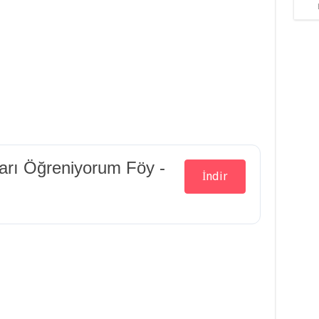
ite Örnek Sorular Video Çözümleri
ite Örnek Sorular Video Çözümleri
 Ahlak Bilgisi 5.Ünite Örnek Sorular Video Çözümleri
ları Öğreniyorum Föy -
İndir