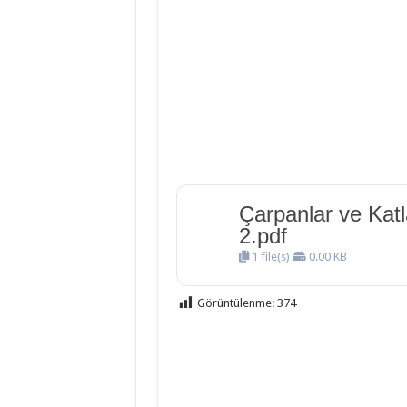
İngilizce 2.Ün
İngilizce 1.Ün
Din Kültürü ve
Çarpanlar ve Kat
2.pdf
1 file(s)
0.00 KB
Görüntülenme:
374