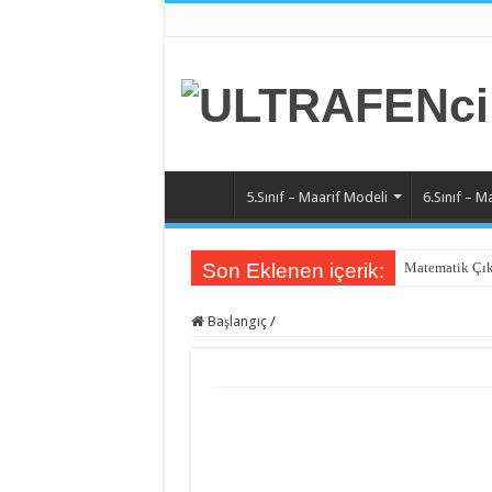
5.Sınıf – Maarif Modeli
6.Sınıf – M
Son Eklenen içerik:
Matematik Çık
Matematik 6.Ü
Başlangıç
/
Matematik 5.Ü
Matematik 4.Ü
Matematik 3.Ü
Matematik 2.Ü
Matematik 1.Ü