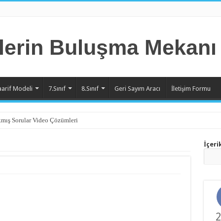
aarif Modeli
7.Sınıf
8.Sınıf
Geri Sayım Aracı
İletişim Formu
mış Sorular Video Çözümleri
nite Örnek Sorular Video Çözümleri
İçeri
nite Örnek Sorular Video Çözümleri
nite Örnek Sorular Video Çözümleri
nite Örnek Sorular Video Çözümleri
nite Örnek Sorular Video Çözümleri
2
nite Örnek Sorular Video Çözümleri