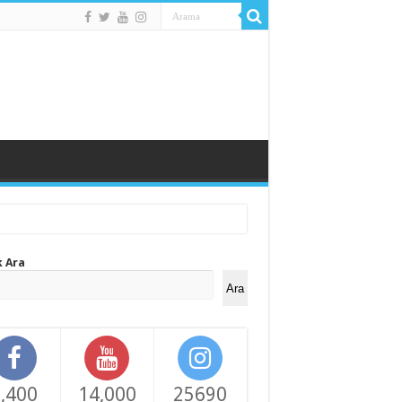
k Ara
Ara
,400
14,000
25690