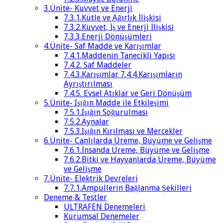
3.Ünite- Kuvvet ve Enerji
7.3.1.Kütle ve Ağırlık İlişkisi
7.3.2.Kuvvet, İş ve Enerji İlişkisi
7.3.3.Enerji Dönüşümleri
4.Ünite- Saf Madde ve Karışımlar
7.4.1.Maddenin Tanecikli Yapısı
7.4.2. Saf Maddeler
7.4.3.Karışımlar 7.4.4.Karışımların
Ayrıştırılması
7.4.5. Evsel Atıklar ve Geri Dönüşüm
5.Ünite- Işığın Madde ile Etkileşimi
7.5.1.Işığın Soğurulması
7.5.2.Aynalar
7.5.3.Işığın Kırılması ve Mercekler
6.Ünite- Canlılarda Üreme, Büyüme ve Gelişme
7.6.1.İnsanda Üreme, Büyüme ve Gelişme
7.6.2.Bitki ve Hayvanlarda Üreme, Büyüme
ve Gelişme
7.Ünite- Elektrik Devreleri
7.7.1.Ampullerin Bağlanma Şekilleri
Deneme & Testler
ULTRAFEN Denemeleri
Kurumsal Denemeler