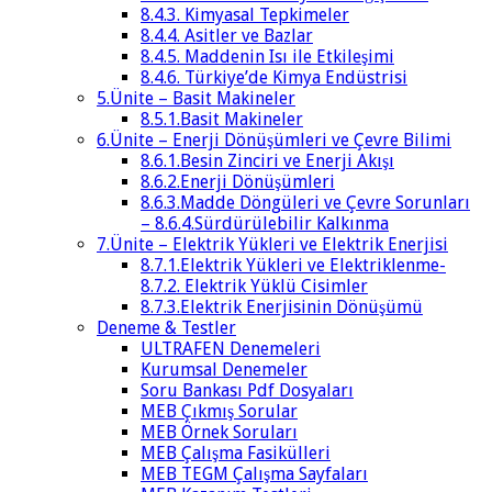
8.4.3. Kimyasal Tepkimeler
8.4.4. Asitler ve Bazlar
8.4.5. Maddenin Isı ile Etkileşimi
8.4.6. Türkiye’de Kimya Endüstrisi
5.Ünite – Basit Makineler
8.5.1.Basit Makineler
6.Ünite – Enerji Dönüşümleri ve Çevre Bilimi
8.6.1.Besin Zinciri ve Enerji Akışı
8.6.2.Enerji Dönüşümleri
8.6.3.Madde Döngüleri ve Çevre Sorunları
– 8.6.4.Sürdürülebilir Kalkınma
7.Ünite – Elektrik Yükleri ve Elektrik Enerjisi
8.7.1.Elektrik Yükleri ve Elektriklenme-
8.7.2. Elektrik Yüklü Cisimler
8.7.3.Elektrik Enerjisinin Dönüşümü
Deneme & Testler
ULTRAFEN Denemeleri
Kurumsal Denemeler
Soru Bankası Pdf Dosyaları
MEB Çıkmış Sorular
MEB Örnek Soruları
MEB Çalışma Fasikülleri
MEB TEGM Çalışma Sayfaları