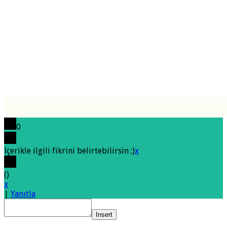
0
İçerikle ilgili fikrini belirtebilirsin ;)
x
(
)
x
|
Yanıtla
Insert