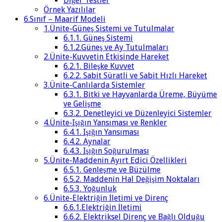
Diğer Testler
Örnek Yazılılar
6.Sınıf – Maarif Modeli
1.Ünite-Güneş Sistemi ve Tutulmalar
6.1.1. Güneş Sistemi
6.1.2.Güneş ve Ay Tutulmaları
2.Ünite-Kuvvetin Etkisinde Hareket
6.2.1. Bileşke Kuvvet
6.2.2. Sabit Süratli ve Sabit Hızlı Hareket
3.Ünite-Canlılarda Sistemler
6.3.1. Bitki ve Hayvanlarda Üreme, Büyüme
ve Gelişme
6.3.2. Denetleyici ve Düzenleyici Sistemler
4.Ünite-Işığın Yansıması ve Renkler
6.4.1. Işığın Yansıması
6.4.2. Aynalar
6.4.3. Işığın Soğurulması
5.Ünite-Maddenin Ayırt Edici Özellikleri
6.5.1. Genleşme ve Büzülme
6.5.2. Maddenin Hal Değişim Noktaları
6.5.3. Yoğunluk
6.Ünite-Elektriğin İletimi ve Direnç
6.6.1.Elektriğin İletimi
6.6.2. Elektriksel Direnç ve Bağlı Olduğu