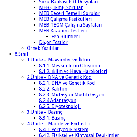
Soru Bankası Pdf Dosyaları
MEB Çıkmış Sorular
MEB Beceri Temelli Sorular
MEB Çalışma Fasikülleri
MEB TEGM Çalışma Sayfaları
MEB Kazanım Testleri
Fen Bilimleri
Diğer Testler
Örnek Yazılılar
8.Sınıf
1.Ünite – Mevsimler ve İklim
8.1.1. Mevsimlerin Oluşumu
8.1.2. İklim ve Hava Hareketleri
2.Ünite – DNA ve Genetik Kod
8.2.1. DNA ve Genetik Kod
8.2.2. Kalıtım
8.2.3. Mutasyon Modifikasyon
8.2.4.Adaptasyon
8.2.5. Biyoteknoloji
3.Ünite – Basınç
8.3.1. Basınç
4.Ünite – Madde ve Endüstri
8.4.1. Periyodik Sistem
8.4.2. Fiziksel ve Kimyasal Değişimler