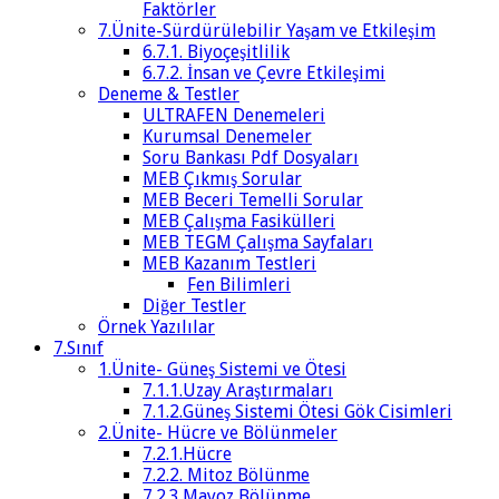
Faktörler
7.Ünite-Sürdürülebilir Yaşam ve Etkileşim
6.7.1. Biyoçeşitlilik
6.7.2. İnsan ve Çevre Etkileşimi
Deneme & Testler
ULTRAFEN Denemeleri
Kurumsal Denemeler
Soru Bankası Pdf Dosyaları
MEB Çıkmış Sorular
MEB Beceri Temelli Sorular
MEB Çalışma Fasikülleri
MEB TEGM Çalışma Sayfaları
MEB Kazanım Testleri
Fen Bilimleri
Diğer Testler
Örnek Yazılılar
7.Sınıf
1.Ünite- Güneş Sistemi ve Ötesi
7.1.1.Uzay Araştırmaları
7.1.2.Güneş Sistemi Ötesi Gök Cisimleri
2.Ünite- Hücre ve Bölünmeler
7.2.1.Hücre
7.2.2. Mitoz Bölünme
7.2.3.Mayoz Bölünme