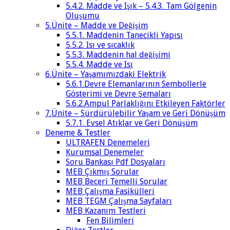
5.4.2. Madde ve Işık – 5.4.3. Tam Gölgenin
Oluşumu
5.Ünite – Madde ve Değişim
5.5.1. Maddenin Tanecikli Yapısı
5.5.2. Isı ve sıcaklık
5.5.3. Maddenin hal değişimi
5.5.4. Madde ve Isı
6.Ünite – Yaşamımızdaki Elektrik
5.6.1.Devre Elemanlarının Sembollerle
Gösterimi ve Devre Şemaları
5.6.2.Ampul Parlaklığını Etkileyen Faktörler
7.Ünite – Sürdürülebilir Yaşam ve Geri Dönüşüm
5.7.1. Evsel Atıklar ve Geri Dönüşüm
Deneme & Testler
ULTRAFEN Denemeleri
Kurumsal Denemeler
Soru Bankası Pdf Dosyaları
MEB Çıkmış Sorular
MEB Beceri Temelli Sorular
MEB Çalışma Fasikülleri
MEB TEGM Çalışma Sayfaları
MEB Kazanım Testleri
Fen Bilimleri