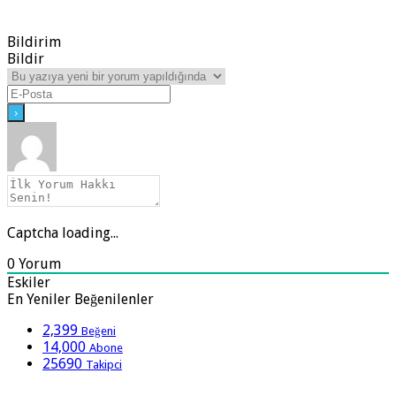
Bildirim
Bildir
Captcha loading...
0
Yorum
Eskiler
En Yeniler
Beğenilenler
2,399
Beğeni
14,000
Abone
25690
Takipci