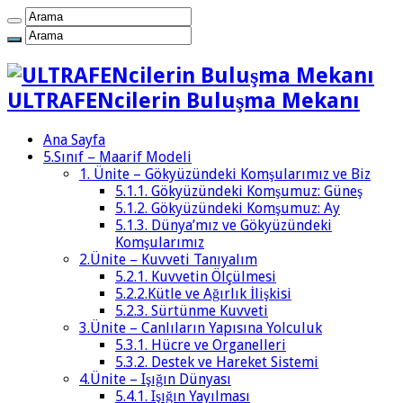
ULTRAFENcilerin Buluşma Mekanı
Ana Sayfa
5.Sınıf – Maarif Modeli
1. Ünite – Gökyüzündeki Komşularımız ve Biz
5.1.1. Gökyüzündeki Komşumuz: Güneş
5.1.2. Gökyüzündeki Komşumuz: Ay
5.1.3. Dünya’mız ve Gökyüzündeki
Komşularımız
2.Ünite – Kuvveti Tanıyalım
5.2.1. Kuvvetin Ölçülmesi
5.2.2.Kütle ve Ağırlık İlişkisi
5.2.3. Sürtünme Kuvveti
3.Ünite – Canlıların Yapısına Yolculuk
5.3.1. Hücre ve Organelleri
5.3.2. Destek ve Hareket Sistemi
4.Ünite – Işığın Dünyası
5.4.1. Işığın Yayılması