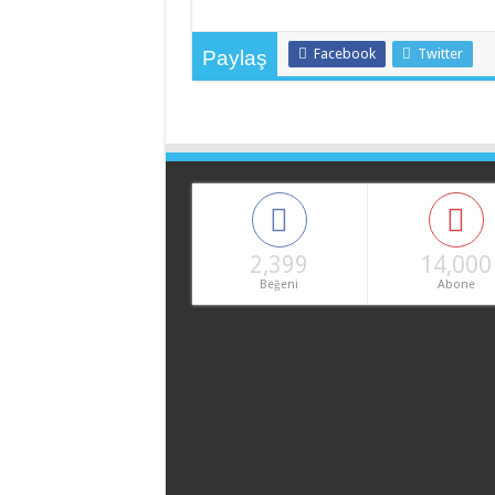
Facebook
Twitter
Paylaş
2,399
14,000
Beğeni
Abone