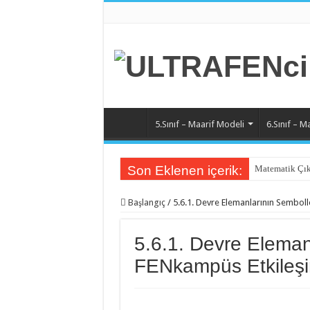
5.Sınıf – Maarif Modeli
6.Sınıf – M
Son Eklenen içerik:
Matematik Çık
Matematik 6.Ü
Başlangıç
/
5.6.1. Devre Elemanlarının Semboll
Matematik 5.Ü
Matematik 4.Ü
5.6.1. Devre Eleman
Matematik 3.Ü
FENkampüs Etkileşi
Matematik 2.Ü
Matematik 1.Ü