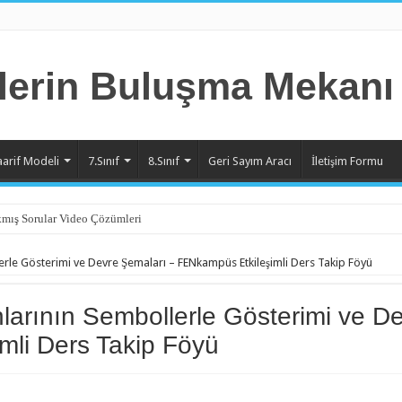
aarif Modeli
7.Sınıf
8.Sınıf
Geri Sayım Aracı
İletişim Formu
mış Sorular Video Çözümleri
nite Örnek Sorular Video Çözümleri
erle Gösterimi ve Devre Şemaları – FENkampüs Etkileşimli Ders Takip Föyü
nite Örnek Sorular Video Çözümleri
nite Örnek Sorular Video Çözümleri
larının Sembollerle Gösterimi ve D
nite Örnek Sorular Video Çözümleri
mli Ders Takip Föyü
nite Örnek Sorular Video Çözümleri
nite Örnek Sorular Video Çözümleri