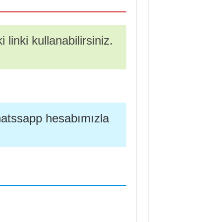
linki kullanabilirsiniz.
whatssapp hesabımızla