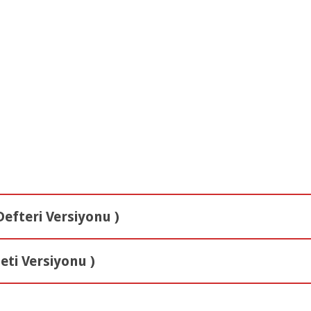
ite Örnek Sorular Video Çözümleri
ite Örnek Sorular Video Çözümleri
 Ahlak Bilgisi 5.Ünite Örnek Sorular Video Çözümleri
efteri Versiyonu )
eti Versiyonu )