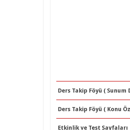
İngilizce 2.Ün
İngilizce 1.Ün
Din Kültürü ve
Ders Takip Föyü ( Sunum D
Ders Takip Föyü ( Konu Öz
Etkinlik ve Test Sayfaları