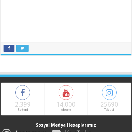
2,399
14,000
25690
Beğeni
Abone
Takipci
Sosyal Medya Hesaplarımız