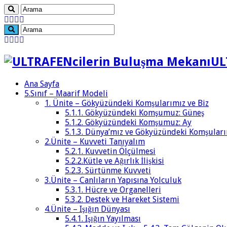
UL
Ana Sayfa
5.Sınıf – Maarif Modeli
1. Ünite – Gökyüzündeki Komşularımız ve Biz
5.1.1. Gökyüzündeki Komşumuz: Güneş
5.1.2. Gökyüzündeki Komşumuz: Ay
5.1.3. Dünya’mız ve Gökyüzündeki Komşular
2.Ünite – Kuvveti Tanıyalım
5.2.1. Kuvvetin Ölçülmesi
5.2.2.Kütle ve Ağırlık İlişkisi
5.2.3. Sürtünme Kuvveti
3.Ünite – Canlıların Yapısına Yolculuk
5.3.1. Hücre ve Organelleri
5.3.2. Destek ve Hareket Sistemi
4.Ünite – Işığın Dünyası
5.4.1. Işığın Yayılması