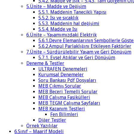
5.4.2. Madde ve Işık – 5.4.3. Tam Gölgenin 
5.Ünite – Madde ve Değişim
5.5.1. Maddenin Tanecikli Yapısı
5.5.2. Isı ve sıcaklık
5.5.3. Maddenin hal değişimi
5.5.4. Madde ve Isı
6.Ünite – Yaşamımızdaki Elektrik
5.6.1.Devre Elemanlarının Sembollerle Göste
5.6.2.Ampul Parlaklığını Etkileyen Faktörler
7.Ünite – Sürdürülebilir Yaşam ve Geri Dönüşüm
5.7.1. Evsel Atıklar ve Geri Dönüşüm
Deneme & Testler
ULTRAFEN Denemeleri
Kurumsal Denemeler
Soru Bankası Pdf Dosyaları
MEB Çıkmış Sorular
MEB Beceri Temelli Sorular
MEB Çalışma Fasikülleri
MEB TEGM Çalışma Sayfaları
MEB Kazanım Testleri
Fen Bilimleri
Diğer Testler
Örnek Yazılılar
6.Sınıf – Maarif Modeli