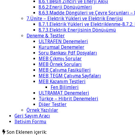
8.6.1.Besin Zinciri ve Enerji Akışı
8.6.2.Enerji Dönüşümleri
8.6.3.Madde Döngüleri ve Çevre Sorunları – 
7.Ünite – Elektrik Yükleri ve Elektrik Enerjisi
8.7.1.Elektrik Yükleri ve Elektriklenme-8.7.2.
8.7.3.Elektrik Enerjisinin Dönüşümü
Deneme & Testler
ULTRAFEN Denemeleri
Kurumsal Denemeler
Soru Bankası Pdf Dosyaları
MEB Çıkmış Sorular
MEB Örnek Soruları
MEB Çalışma Fasikülleri
MEB TEGM Çalışma Sayfaları
MEB Kazanım Testleri
Fen Bilimleri
ULTRAMAT Denemeleri
Türkçe – Hibrit Denemeleri
Diğer Testler
Örnek Yazılılar
Geri Sayım Aracı
İletişim Formu
Son Eklenen içerik: