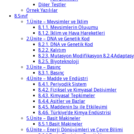
Diğer Testler
Örnek Yazılılar
8.Sınıf
1.Ünite – Mevsimler ve İklim
8.1.1. Mevsimlerin Oluşumu
8.1.2. İklim ve Hava Hareketleri
2.Ünite – DNA ve Genetik Kod
8.2.1. DNA ve Genetik Kod
8.2.2. Kalıtım
8.2.3. Mutasyon Modifikasyon 8.2.4.Adaptas
8.2.5. Biyoteknoloji
3.Ünite – Basınç
8.3.1. Basınç
4.Ünite – Madde ve Endüstri
8.4.1. Periyodik Sistem
8.4.2. Fiziksel ve Kimyasal Değişimler
8.4.3. Kimyasal Tepkimeler
8.4.4. Asitler ve Bazlar
8.4.5. Maddenin Isı ile Etkileşimi
8.4.6. Türkiye’de Kimya Endüstrisi
5.Ünite – Basit Makineler
8.5.1.Basit Makineler
6.Ünite – Enerji Dönüşümleri ve Çevre Bilimi