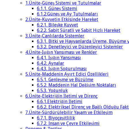
1.Ünite-Güneş Sistemi ve Tutulmalar
6.1.1. Güneş Sistemi
6.1.2.Güneş ve Ay Tutulmaları
2.Ünite-Kuvvetin Etkisinde Hareket
6.2.1. Bileşke Kuvvet
6.2.2. Sabit Süratli ve Sabit Hızlı Hareket
3.Ünite-Canlılarda Sistemler
6.3.1. Bitki ve Hayvanlarda Üreme, Büyüme 
6.3.2. Denetleyici ve Düzenleyici Sistemler
4.Ünite-Işığın Yansıması ve Renkler
6.4.1. Işığın Yansıması
6.4.2. Aynalar
6.4.3. Işığın Soğurulması
5.Ünite-Maddenin Ayırt Edici Özellikleri
6.5.1. Genleşme ve Büzülme
6.5.2. Maddenin Hal Değişim Noktaları
6.5.3. Yoğunluk
6.Ünite-Elektriğin İletimi ve Direnç
6.6.1.Elektriğin İletimi
6.6.2. Elektriksel Direnç ve Bağlı Olduğu Fak
7.Ünite-Sürdürülebilir Yaşam ve Etkileşim
6.7.1. Biyoçeşitlilik
6.7.2. İnsan ve Çevre Etkileşimi
Deneme & Testler