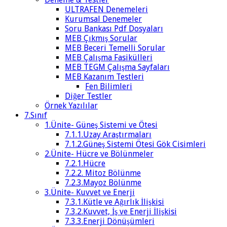
ULTRAFEN Denemeleri
Kurumsal Denemeler
Soru Bankası Pdf Dosyaları
MEB Çıkmış Sorular
MEB Beceri Temelli Sorular
MEB Çalışma Fasikülleri
MEB TEGM Çalışma Sayfaları
MEB Kazanım Testleri
Fen Bilimleri
Diğer Testler
Örnek Yazılılar
7.Sınıf
1.Ünite- Güneş Sistemi ve Ötesi
7.1.1.Uzay Araştırmaları
7.1.2.Güneş Sistemi Ötesi Gök Cisimleri
2.Ünite- Hücre ve Bölünmeler
7.2.1.Hücre
7.2.2. Mitoz Bölünme
7.2.3.Mayoz Bölünme
3.Ünite- Kuvvet ve Enerji
7.3.1.Kütle ve Ağırlık İlişkisi
7.3.2.Kuvvet, İş ve Enerji İlişkisi
7.3.3.Enerji Dönüşümleri