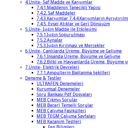
4.Ünite- Saf Madde ve Karışımlar
7.4.1.Maddenin Tanecikli Yapısı
7.4.2. Saf Maddeler
7.4.3.Karışımlar 7.4.4.Karışımların Ayrıştırılm
7.4.5. Evsel Atıklar ve Geri Dönüşüm
5.Ünite- Işığın Madde ile Etkileşimi
7.5.1.Işığın Soğurulması
7.5.2.Aynalar
7.5.3.Işığın Kırılması ve Mercekler
6.Ünite- Canlılarda Üreme, Büyüme ve Gelişme
7.6.1.İnsanda Üreme, Büyüme ve Gelişme
7.6.2.Bitki ve Hayvanlarda Üreme, Büyüme v
7.Ünite- Elektrik Devreleri
7.7.1.Ampullerin Bağlanma Şekilleri
Deneme & Testler
ULTRAFEN Denemeleri
Kurumsal Denemeler
Soru Bankası Pdf Dosyaları
MEB Çıkmış Sorular
MEB Beceri Temelli Sorular
MEB Çalışma Fasikülleri
MEB TEGM Çalışma Sayfaları
MEB Kazanım Testleri
Fen Bilimleri