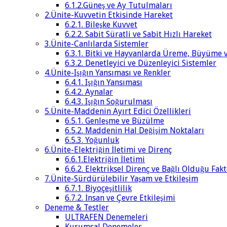
6.1.2.Güneş ve Ay Tutulmaları
2.Ünite-Kuvvetin Etkisinde Hareket
6.2.1. Bileşke Kuvvet
6.2.2. Sabit Süratli ve Sabit Hızlı Hareket
3.Ünite-Canlılarda Sistemler
6.3.1. Bitki ve Hayvanlarda Üreme, Büyüme 
6.3.2. Denetleyici ve Düzenleyici Sistemler
4.Ünite-Işığın Yansıması ve Renkler
6.4.1. Işığın Yansıması
6.4.2. Aynalar
6.4.3. Işığın Soğurulması
5.Ünite-Maddenin Ayırt Edici Özellikleri
6.5.1. Genleşme ve Büzülme
6.5.2. Maddenin Hal Değişim Noktaları
6.5.3. Yoğunluk
6.Ünite-Elektriğin İletimi ve Direnç
6.6.1.Elektriğin İletimi
6.6.2. Elektriksel Direnç ve Bağlı Olduğu Fak
7.Ünite-Sürdürülebilir Yaşam ve Etkileşim
6.7.1. Biyoçeşitlilik
6.7.2. İnsan ve Çevre Etkileşimi
Deneme & Testler
ULTRAFEN Denemeleri
Kurumsal Denemeler