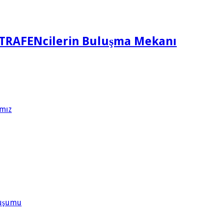
TRAFENcilerin Buluşma Mekanı
ımız
Oluşumu