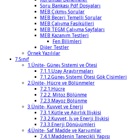
Soru Bankası Pdf Dosyaları
MEB Çıkmış Sorular
MEB Beceri Temelli Sorular
MEB Çalışma Fasikülleri
MEB TEGM Çalışma Sayfaları
MEB Kazanım Testleri
Fen Bilimleri
Diğer Testler
Örnek Yazılılar
7.Sınıf
1.Ünite- Güneş Sistemi ve Ötesi
7.1.1.Uzay Araştırmaları
7.1.2.Güneş Sistemi Ötesi Gök Cisimleri
2.Ünite- Hücre ve Bölünmeler
7.2.1.Hücre
7.2.2. Mitoz Bölünme
7.2.3.Mayoz Bölünme
3.Ünite- Kuvvet ve Enerji
7.3.1.Kütle ve Ağırlık İlişkisi
7.3.2.Kuvvet, İş ve Enerji İlişkisi
7.3.3.Enerji Dönüşümleri
4.Ünite- Saf Madde ve Karışımlar
7.4.1.Maddenin Tanecikli Yapısı