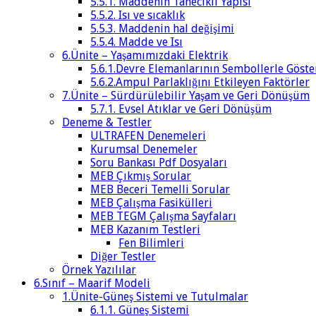
5.5.1. Maddenin Tanecikli Yapısı
5.5.2. Isı ve sıcaklık
5.5.3. Maddenin hal değişimi
5.5.4. Madde ve Isı
6.Ünite – Yaşamımızdaki Elektrik
5.6.1.Devre Elemanlarının Sembollerle Göste
5.6.2.Ampul Parlaklığını Etkileyen Faktörler
7.Ünite – Sürdürülebilir Yaşam ve Geri Dönüşüm
5.7.1. Evsel Atıklar ve Geri Dönüşüm
Deneme & Testler
ULTRAFEN Denemeleri
Kurumsal Denemeler
Soru Bankası Pdf Dosyaları
MEB Çıkmış Sorular
MEB Beceri Temelli Sorular
MEB Çalışma Fasikülleri
MEB TEGM Çalışma Sayfaları
MEB Kazanım Testleri
Fen Bilimleri
Diğer Testler
Örnek Yazılılar
6.Sınıf – Maarif Modeli
1.Ünite-Güneş Sistemi ve Tutulmalar
6.1.1. Güneş Sistemi