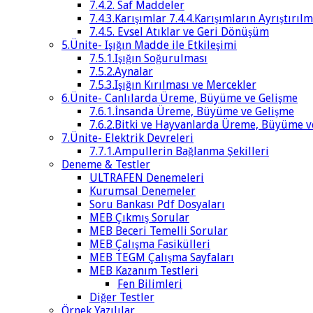
7.4.2. Saf Maddeler
7.4.3.Karışımlar 7.4.4.Karışımların Ayrıştırılm
7.4.5. Evsel Atıklar ve Geri Dönüşüm
5.Ünite- Işığın Madde ile Etkileşimi
7.5.1.Işığın Soğurulması
7.5.2.Aynalar
7.5.3.Işığın Kırılması ve Mercekler
6.Ünite- Canlılarda Üreme, Büyüme ve Gelişme
7.6.1.İnsanda Üreme, Büyüme ve Gelişme
7.6.2.Bitki ve Hayvanlarda Üreme, Büyüme v
7.Ünite- Elektrik Devreleri
7.7.1.Ampullerin Bağlanma Şekilleri
Deneme & Testler
ULTRAFEN Denemeleri
Kurumsal Denemeler
Soru Bankası Pdf Dosyaları
MEB Çıkmış Sorular
MEB Beceri Temelli Sorular
MEB Çalışma Fasikülleri
MEB TEGM Çalışma Sayfaları
MEB Kazanım Testleri
Fen Bilimleri
Diğer Testler
Örnek Yazılılar