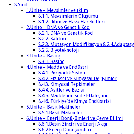
8.Sınıf
1.Ünite – Mevsimler ve İklim
8.1.1. Mevsimlerin Oluşumu
8.1.2. İklim ve Hava Hareketleri
2.Ünite – DNA ve Genetik Kod
8.2.1. DNA ve Genetik Kod
8.2.2. Kalıtım
8.2.3. Mutasyon Modifikasyon 8.2.4.Adaptas
8.2.5. Biyoteknoloji
3.Ünite – Basınç
8.3.1. Basınç
4.Ünite – Madde ve Endüstri
8.4.1. Periyodik Sistem
8.4.2. Fiziksel ve Kimyasal Değişimler
8.4.3. Kimyasal Tepkimeler
8.4.4. Asitler ve Bazlar
8.4.5. Maddenin Isı ile Etkileşimi
8.4.6. Türkiye’de Kimya Endüstrisi
5.Ünite – Basit Makineler
8.5.1.Basit Makineler
6.Ünite – Enerji Dönüşümleri ve Çevre Bilimi
8.6.1.Besin Zinciri ve Enerji Akışı
8.6.2.Enerji Dönüşümleri