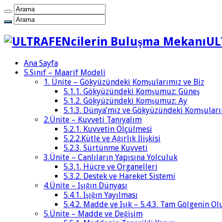
UL
Ana Sayfa
5.Sınıf – Maarif Modeli
1. Ünite – Gökyüzündeki Komşularımız ve Biz
5.1.1. Gökyüzündeki Komşumuz: Güneş
5.1.2. Gökyüzündeki Komşumuz: Ay
5.1.3. Dünya’mız ve Gökyüzündeki Komşular
2.Ünite – Kuvveti Tanıyalım
5.2.1. Kuvvetin Ölçülmesi
5.2.2.Kütle ve Ağırlık İlişkisi
5.2.3. Sürtünme Kuvveti
3.Ünite – Canlıların Yapısına Yolculuk
5.3.1. Hücre ve Organelleri
5.3.2. Destek ve Hareket Sistemi
4.Ünite – Işığın Dünyası
5.4.1. Işığın Yayılması
5.4.2. Madde ve Işık – 5.4.3. Tam Gölgenin 
5.Ünite – Madde ve Değişim