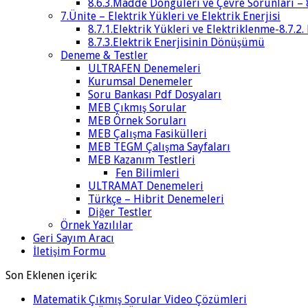
8.6.3.Madde Döngüleri ve Çevre Sorunları – 
7.Ünite – Elektrik Yükleri ve Elektrik Enerjisi
8.7.1.Elektrik Yükleri ve Elektriklenme-8.7.2.
8.7.3.Elektrik Enerjisinin Dönüşümü
Deneme & Testler
ULTRAFEN Denemeleri
Kurumsal Denemeler
Soru Bankası Pdf Dosyaları
MEB Çıkmış Sorular
MEB Örnek Soruları
MEB Çalışma Fasikülleri
MEB TEGM Çalışma Sayfaları
MEB Kazanım Testleri
Fen Bilimleri
ULTRAMAT Denemeleri
Türkçe – Hibrit Denemeleri
Diğer Testler
Örnek Yazılılar
Geri Sayım Aracı
İletişim Formu
Son Eklenen içerik:
Matematik Çıkmış Sorular Video Çözümleri