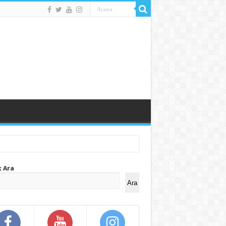
k Ara
Ara