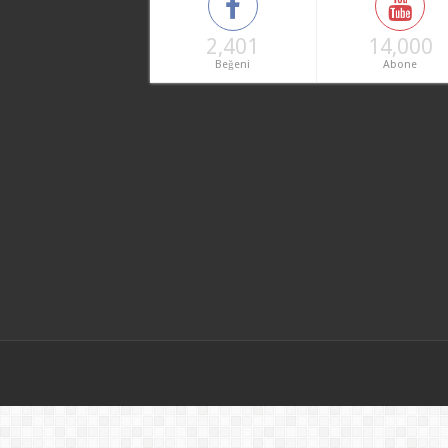
2,401
14,000
Beğeni
Abone