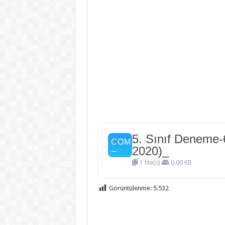
5. Sınıf Deneme-
2020)_
1 file(s)
0.00 KB
Görüntülenme:
5.532