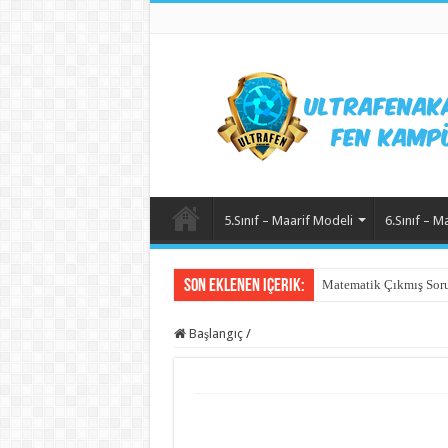
5.Sınıf – Maarif Modeli
6.Sınıf – M
Son Eklenen içerik:
Matematik Çıkmış Soru
Başlangıç
/