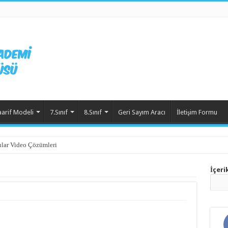
aarif Modeli
7.Sınıf
8.Sınıf
Geri Sayım Aracı
İletişim Formu
lar Video Çözümleri
İçeri