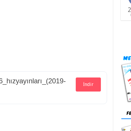
2
6_hızyayınları_(2019-
İndir