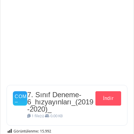
7. Sınıf Deneme-
İndir
6_hızyayınları_(2019
-2020)_
1 file(s)
0.00 KB
Görüntülenme:
15.992