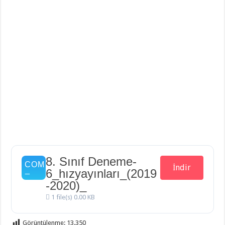
8. Sınıf Deneme-
İndir
6_hızyayınları_(2019
-2020)_
1 file(s)
0.00 KB
Görüntülenme:
13.350