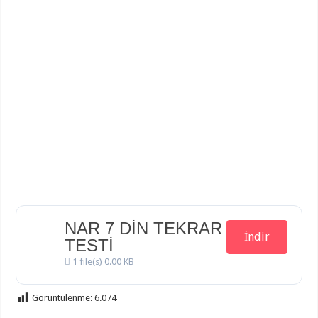
Din Kültürü ve Ahlak Bilgisi 5.Ünite Örnek Sorular Video Çözümleri
NAR 7 DİN TEKRAR
İndir
TESTİ
1 file(s)
0.00 KB
Görüntülenme:
6.074