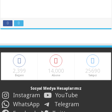
2,399
14,000
25690
Beğeni
Abone
Takipci
Sosyal Medya Hesaplarımız
Instagram
YouTube
WhatsApp
Telegram