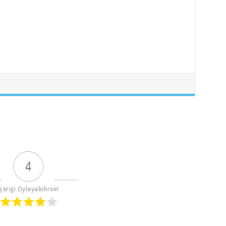
4
İçeriği Oylayabilirsin