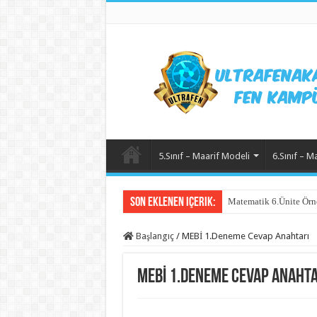
5.Sınıf – Maarif Modeli
6.Sınıf – M
Son Eklenen içerik:
Matematik 6.Ünite Örn
Başlangıç
/
MEBİ 1.Deneme Cevap Anahtarı
MEBİ 1.Deneme Cevap Anahta