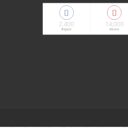
2,400
14,000
Beğeni
Abone