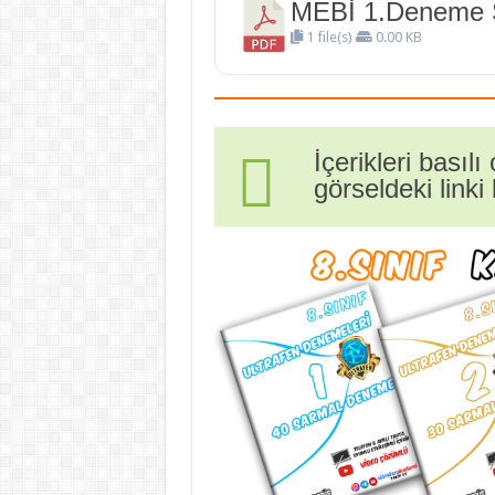
MEBİ 1.Deneme S
1 file(s)
0.00 KB
İçerikleri basıl
görseldeki linki 