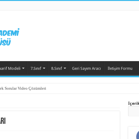
aarif Modeli
7.Sınıf
8.Sınıf
Geri Sayım Aracı
İletişim Formu
ek Sorular Video Çözümleri
İçeri
rı