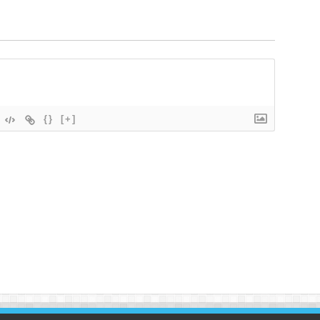
{}
[+]