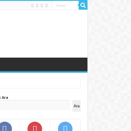
k Ara
Ara