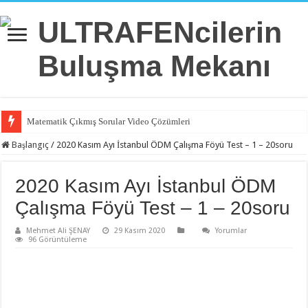
Matematik Çıkmış Sorular Video Çözümleri
Matematik 6.Ünite Örnek Sorular Video Çözümleri
Başlangıç
/
2020 Kasım Ayı İstanbul ÖDM Çalışma Föyü Test – 1 – 20soru
Matematik 5.Ünite Örnek Sorular Video Çözümleri
2020 Kasım Ayı İstanbul ÖDM
Matematik 4.Ünite Örnek Sorular Video Çözümleri
Çalışma Föyü Test – 1 – 20soru
Matematik 3.Ünite Örnek Sorular Video Çözümleri
Mehmet Ali ŞENAY
Matematik 2.Ünite Örnek Sorular Video Çözümleri
29 Kasım 2020
Yorumlar
96 Görüntüleme
Matematik 1.Ünite Örnek Sorular Video Çözümleri
İngilizce 2.Ünite Örnek Sorular Video Çözümleri
İngilizce 1.Ünite Örnek Sorular Video Çözümleri