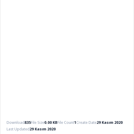
Din Kültürü ve Ahlak Bilgisi 5.Ünite Örnek Sorular Video Çözümleri
Download
835
File Size
0.00 KB
File Count
1
Create Date
29 Kasım 2020
Last Updated
29 Kasım 2020