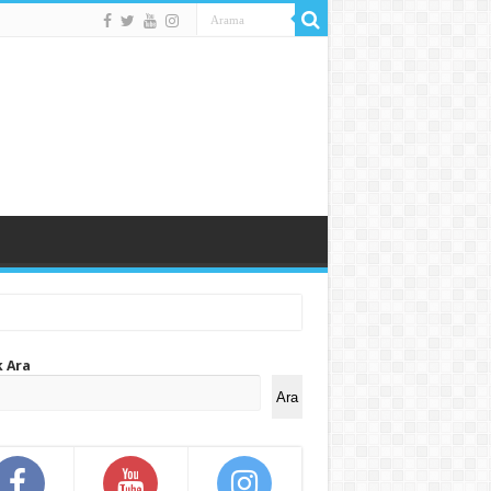
k Ara
Ara