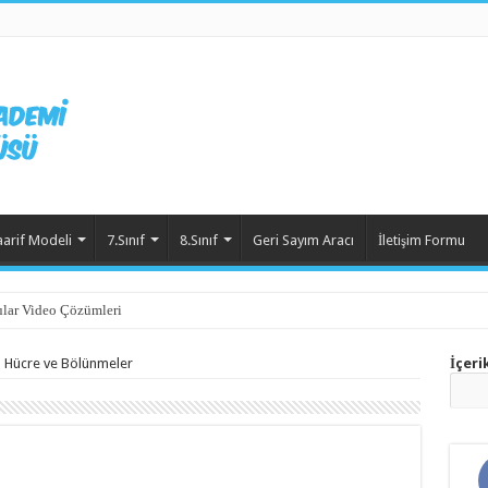
aarif Modeli
7.Sınıf
8.Sınıf
Geri Sayım Aracı
İletişim Formu
lar Video Çözümleri
- Hücre ve Bölünmeler
İçeri