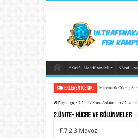
5.Sınıf – Maarif Modeli
6.Sınıf – M
Son Eklenen içerik:
Matematik Çıkmış Soru
Başlangıç
/
7.Sınıf
/
Konu Anlatımları
/
2.Ünite
2.Ünite- Hücre ve Bölünmeler
F.7.2.3.Mayoz