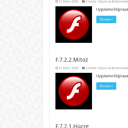
31 Ekim 2020
2.Ünite- Hücre ve Bölünmele
Uygulama bilgisayar 
Devamı »
F.7.2.2.Mitoz
31 Ekim 2020
2.Ünite- Hücre ve Bölünmele
Uygulama bilgisayar 
Devamı »
F.7.2.1.Hücre