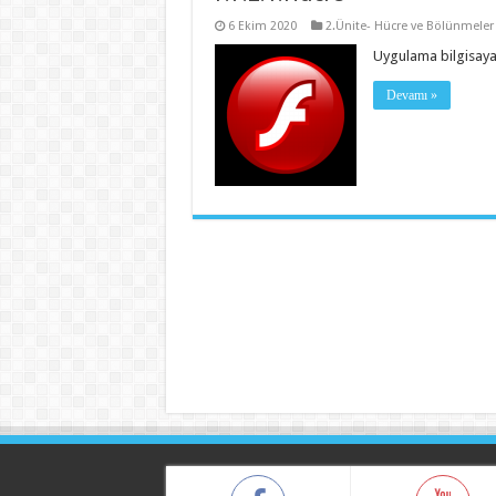
6 Ekim 2020
2.Ünite- Hücre ve Bölünmeler
Uygulama bilgisayar 
Devamı »