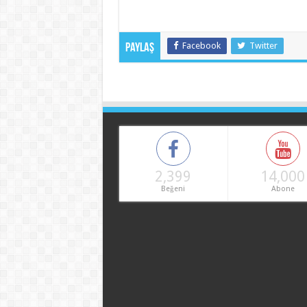
Facebook
Twitter
Paylaş
2,399
14,000
Beğeni
Abone