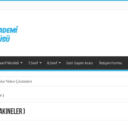
aarif Modeli
7.Sınıf
8.Sınıf
Geri Sayım Aracı
İletişim Formu
lar Video Çözümleri
r )
akineler )