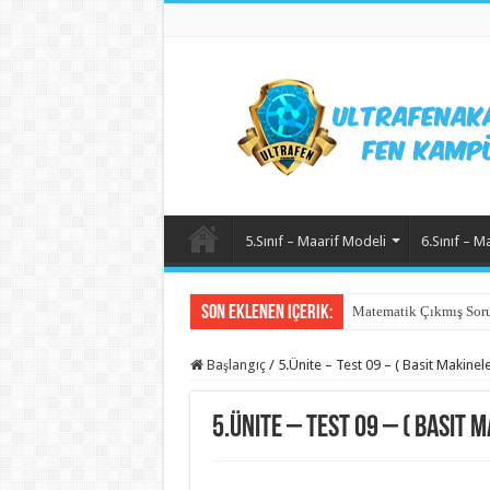
5.Sınıf – Maarif Modeli
6.Sınıf – M
Son Eklenen içerik:
Matematik Çıkmış Soru
Başlangıç
/
5.Ünite – Test 09 – ( Basit Makinele
5.Ünite – Test 09 – ( Basit M