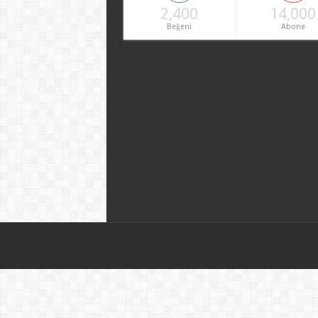
2,400
14,000
Beğeni
Abone