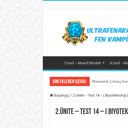
5.Sınıf – Maarif Modeli
6.Sınıf – M
Son Eklenen içerik:
Matematik Çıkmış Soru
Başlangıç
/
2.Ünite – Test 14 – ( Biyoteknoloji 
2.Ünite – Test 14 – ( Biyotek