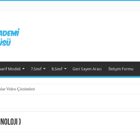
aarif Modeli
7.Sınıf
8.Sınıf
Geri Sayım Aracı
İletişim Formu
lar Video Çözümleri
)
noloji )