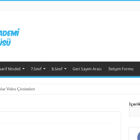
aarif Modeli
7.Sınıf
8.Sınıf
Geri Sayım Aracı
İletişim Formu
lar Video Çözümleri
İçeri