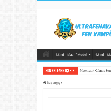
5.Sınıf – Maarif Modeli
6.Sınıf – M
Son Eklenen içerik:
Matematik Çıkmış Soru
Başlangıç
/