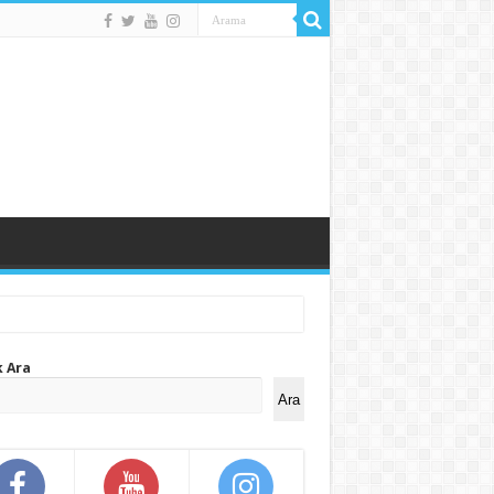
k Ara
Ara