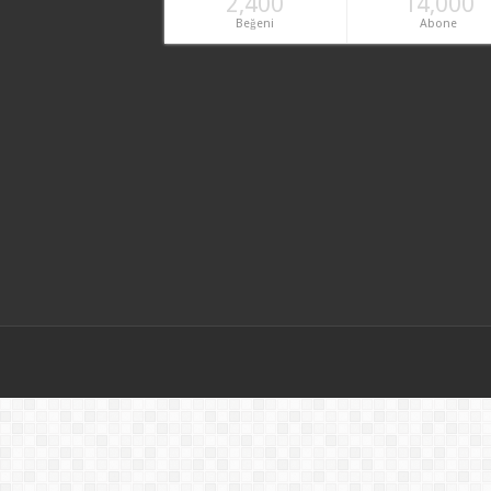
2,400
14,000
Beğeni
Abone