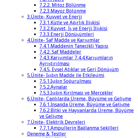
7.2.2. Mitoz Bölünme
7.2.3.Mayoz Bölünme
3.Ünite- Kuvvet ve Enerji
7.3.1.Kütle ve Ağırlık İlişkisi
7.3.2.Kuvvet, İş ve Enerji İlişkisi
7.3.3.Enerji Dönüşümleri
4.Ünite- Saf Madde ve Karışımlar
7.4.1.Maddenin Tanecikli Yapısı
7.4.2. Saf Maddeler
7.4.3.Karışımlar 7.4.4.Karışımların
Ayrıştırılması
7.4.5. Evsel Atıklar ve Geri Dönüşüm
5.Ünite- Işığın Madde ile Etkileşimi
7.5.1.Işığın Soğurulması
7.5.2.Aynalar
7.5.3.Işığın Kırılması ve Mercekler
6.Ünite- Canlılarda Üreme, Büyüme ve Gelişme
7.6.1.İnsanda Üreme, Büyüme ve Gelişme
7.6.2.Bitki ve Hayvanlarda Üreme, Büyüme
ve Gelişme
7.Ünite- Elektrik Devreleri
7.7.1.Ampullerin Bağlanma Şekilleri
Deneme & Testler