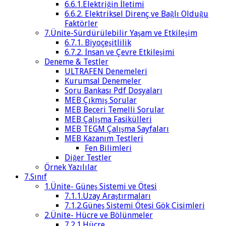
6.6.1.Elektriğin İletimi
6.6.2. Elektriksel Direnç ve Bağlı Olduğu
Faktörler
7.Ünite-Sürdürülebilir Yaşam ve Etkileşim
6.7.1. Biyoçeşitlilik
6.7.2. İnsan ve Çevre Etkileşimi
Deneme & Testler
ULTRAFEN Denemeleri
Kurumsal Denemeler
Soru Bankası Pdf Dosyaları
MEB Çıkmış Sorular
MEB Beceri Temelli Sorular
MEB Çalışma Fasikülleri
MEB TEGM Çalışma Sayfaları
MEB Kazanım Testleri
Fen Bilimleri
Diğer Testler
Örnek Yazılılar
7.Sınıf
1.Ünite- Güneş Sistemi ve Ötesi
7.1.1.Uzay Araştırmaları
7.1.2.Güneş Sistemi Ötesi Gök Cisimleri
2.Ünite- Hücre ve Bölünmeler
7.2.1.Hücre