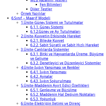
MEB Kazanım Testleri
Fen Bilimleri
Diğer Testler
Örnek Yazılılar
6.Sınıf – Maarif Modeli
1.Ünite-Güneş Sistemi ve Tutulmalar
6.1.1. Güneş Sistemi
6.1.2.Güneş ve Ay Tutulmaları
2.Ünite-Kuvvetin Etkisinde Hareket
6.2.1. Bileşke Kuvvet
6.2.2. Sabit Süratli ve Sabit Hızlı Hareket
3.Ünite-Canlılarda Sistemler
6.3.1. Bitki ve Hayvanlarda Üreme, Büyüme
ve Gelişme
6.3.2. Denetleyici ve Düzenleyici Sistemler
4.Ünite-Işığın Yansıması ve Renkler
6.4.1. Işığın Yansıması
6.4.2. Aynalar
6.4.3. Işığın Soğurulması
5.Ünite-Maddenin Ayırt Edici Özellikleri
6.5.1. Genleşme ve Büzülme
6.5.2. Maddenin Hal Değişim Noktaları
6.5.3. Yoğunluk
6.Ünite-Elektriğin İletimi ve Direnç