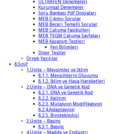
ULTRAFEN Denemeleri
Kurumsal Denemeler
Soru Bankası Pdf Dosyaları
MEB Çıkmış Sorular
MEB Beceri Temelli Sorular
MEB Çalışma Fasikülleri
MEB TEGM Çalışma Sayfaları
MEB Kazanım Testleri
Fen Bilimleri
Diğer Testler
Örnek Yazılılar
8.Sınıf
1.Ünite – Mevsimler ve İklim
8.1.1. Mevsimlerin Oluşumu
8.1.2. İklim ve Hava Hareketleri
2.Ünite – DNA ve Genetik Kod
8.2.1. DNA ve Genetik Kod
8.2.2. Kalıtım
8.2.3. Mutasyon Modifikasyon
8.2.4.Adaptasyon
8.2.5. Biyoteknoloji
3.Ünite – Basınç
8.3.1. Basınç
4.Ünite – Madde ve Endüstri