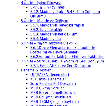
4.Ünite – Işığın Dünyası
5.4.1. Işığın Yayılması
5.4.2. Madde ve Işık – 5.4.3. Tam Gölgenin
Oluşumu
5.Ünite – Madde ve Değişim
5.5.1. Maddenin Tanecikli Yapısı
5.5.2. Isı ve sıcaklık
5.5.3. Maddenin hal değişimi
5.5.4. Madde ve Isı
6.Ünite – Yaşamımızdaki Elektrik
5.6.1.Devre Elemanlarının Sembollerle
Gösterimi ve Devre Şemaları
5.6.2.Ampul Parlaklığını Etkileyen Faktörler
7.Ünite – Sürdürülebilir Yaşam ve Geri Dönüşüm
5.7.1. Evsel Atıklar ve Geri Dönüşüm
Deneme & Testler
ULTRAFEN Denemeleri
Kurumsal Denemeler
Soru Bankası Pdf Dosyaları
MEB Çıkmış Sorular
MEB Beceri Temelli Sorular
MEB Çalışma Fasikülleri
MEB TEGM Çalışma Sayfaları