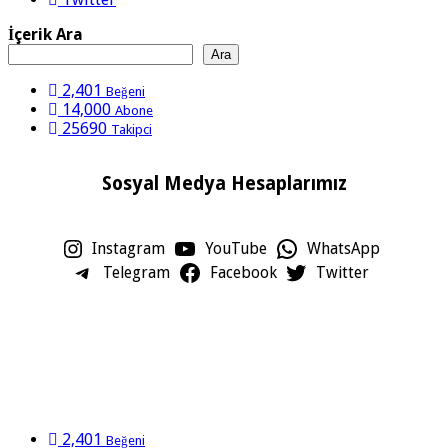
İçerik Ara
Ara
2,401
Beğeni
14,000
Abone
25690
Takipci
Sosyal Medya Hesaplarımız
Instagram
YouTube
WhatsApp
Telegram
Facebook
Twitter
2,401
Beğeni