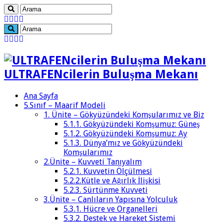
ULTRAFENcilerin Buluşma Mekanı
Ana Sayfa
5.Sınıf – Maarif Modeli
1. Ünite – Gökyüzündeki Komşularımız ve Biz
5.1.1. Gökyüzündeki Komşumuz: Güneş
5.1.2. Gökyüzündeki Komşumuz: Ay
5.1.3. Dünya’mız ve Gökyüzündeki
Komşularımız
2.Ünite – Kuvveti Tanıyalım
5.2.1. Kuvvetin Ölçülmesi
5.2.2.Kütle ve Ağırlık İlişkisi
5.2.3. Sürtünme Kuvveti
3.Ünite – Canlıların Yapısına Yolculuk
5.3.1. Hücre ve Organelleri
5.3.2. Destek ve Hareket Sistemi