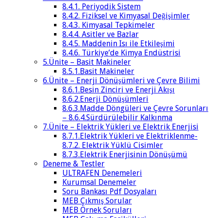
8.4.1. Periyodik Sistem
8.4.2. Fiziksel ve Kimyasal Değişimler
8.4.3. Kimyasal Tepkimeler
8.4.4. Asitler ve Bazlar
8.4.5. Maddenin Isı ile Etkileşimi
8.4.6. Türkiye’de Kimya Endüstrisi
5.Ünite – Basit Makineler
8.5.1.Basit Makineler
6.Ünite – Enerji Dönüşümleri ve Çevre Bilimi
8.6.1.Besin Zinciri ve Enerji Akışı
8.6.2.Enerji Dönüşümleri
8.6.3.Madde Döngüleri ve Çevre Sorunları
– 8.6.4.Sürdürülebilir Kalkınma
7.Ünite – Elektrik Yükleri ve Elektrik Enerjisi
8.7.1.Elektrik Yükleri ve Elektriklenme-
8.7.2. Elektrik Yüklü Cisimler
8.7.3.Elektrik Enerjisinin Dönüşümü
Deneme & Testler
ULTRAFEN Denemeleri
Kurumsal Denemeler
Soru Bankası Pdf Dosyaları
MEB Çıkmış Sorular
MEB Örnek Soruları