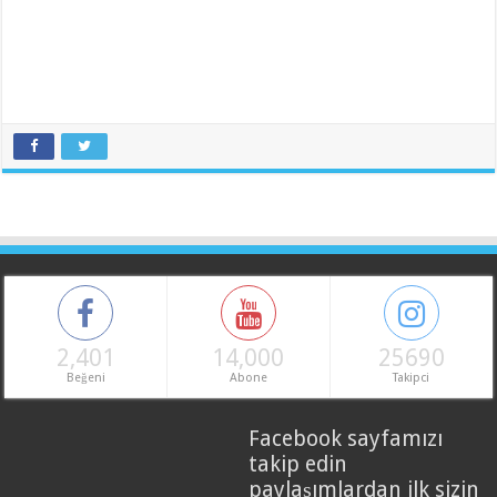
2,401
14,000
25690
Beğeni
Abone
Takipci
Facebook sayfamızı
takip edin
paylaşımlardan ilk sizin