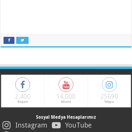
2,400
14,000
25690
Beğeni
Abone
Takipci
Sosyal Medya Hesaplarımız
Instagram
YouTube