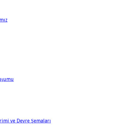
ımız
Oluşumu
rimi ve Devre Şemaları