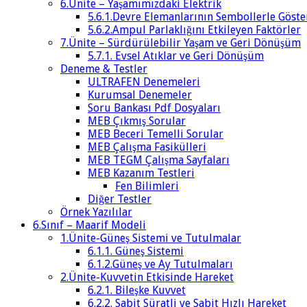
6.Ünite – Yaşamımızdaki Elektrik
5.6.1.Devre Elemanlarının Sembollerle Göste
5.6.2.Ampul Parlaklığını Etkileyen Faktörler
7.Ünite – Sürdürülebilir Yaşam ve Geri Dönüşüm
5.7.1. Evsel Atıklar ve Geri Dönüşüm
Deneme & Testler
ULTRAFEN Denemeleri
Kurumsal Denemeler
Soru Bankası Pdf Dosyaları
MEB Çıkmış Sorular
MEB Beceri Temelli Sorular
MEB Çalışma Fasikülleri
MEB TEGM Çalışma Sayfaları
MEB Kazanım Testleri
Fen Bilimleri
Diğer Testler
Örnek Yazılılar
6.Sınıf – Maarif Modeli
1.Ünite-Güneş Sistemi ve Tutulmalar
6.1.1. Güneş Sistemi
6.1.2.Güneş ve Ay Tutulmaları
2.Ünite-Kuvvetin Etkisinde Hareket
6.2.1. Bileşke Kuvvet
6.2.2. Sabit Süratli ve Sabit Hızlı Hareket