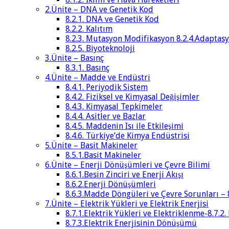
2.Ünite – DNA ve Genetik Kod
8.2.1. DNA ve Genetik Kod
8.2.2. Kalıtım
8.2.3. Mutasyon Modifikasyon 8.2.4.Adaptas
8.2.5. Biyoteknoloji
3.Ünite – Basınç
8.3.1. Basınç
4.Ünite – Madde ve Endüstri
8.4.1. Periyodik Sistem
8.4.2. Fiziksel ve Kimyasal Değişimler
8.4.3. Kimyasal Tepkimeler
8.4.4. Asitler ve Bazlar
8.4.5. Maddenin Isı ile Etkileşimi
8.4.6. Türkiye’de Kimya Endüstrisi
5.Ünite – Basit Makineler
8.5.1.Basit Makineler
6.Ünite – Enerji Dönüşümleri ve Çevre Bilimi
8.6.1.Besin Zinciri ve Enerji Akışı
8.6.2.Enerji Dönüşümleri
8.6.3.Madde Döngüleri ve Çevre Sorunları – 
7.Ünite – Elektrik Yükleri ve Elektrik Enerjisi
8.7.1.Elektrik Yükleri ve Elektriklenme-8.7.2.
8.7.3.Elektrik Enerjisinin Dönüşümü