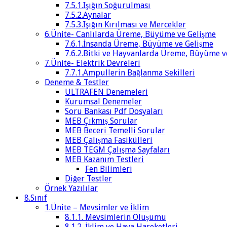
7.5.1.Işığın Soğurulması
7.5.2.Aynalar
7.5.3.Işığın Kırılması ve Mercekler
6.Ünite- Canlılarda Üreme, Büyüme ve Gelişme
7.6.1.İnsanda Üreme, Büyüme ve Gelişme
7.6.2.Bitki ve Hayvanlarda Üreme, Büyüme v
7.Ünite- Elektrik Devreleri
7.7.1.Ampullerin Bağlanma Şekilleri
Deneme & Testler
ULTRAFEN Denemeleri
Kurumsal Denemeler
Soru Bankası Pdf Dosyaları
MEB Çıkmış Sorular
MEB Beceri Temelli Sorular
MEB Çalışma Fasikülleri
MEB TEGM Çalışma Sayfaları
MEB Kazanım Testleri
Fen Bilimleri
Diğer Testler
Örnek Yazılılar
8.Sınıf
1.Ünite – Mevsimler ve İklim
8.1.1. Mevsimlerin Oluşumu
8.1.2. İklim ve Hava Hareketleri