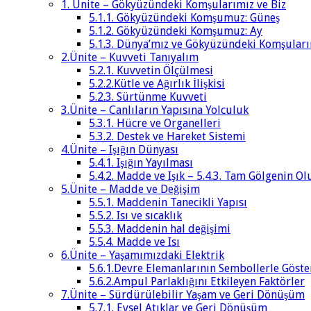
1. Ünite – Gökyüzündeki Komşularımız ve Biz
5.1.1. Gökyüzündeki Komşumuz: Güneş
5.1.2. Gökyüzündeki Komşumuz: Ay
5.1.3. Dünya’mız ve Gökyüzündeki Komşular
2.Ünite – Kuvveti Tanıyalım
5.2.1. Kuvvetin Ölçülmesi
5.2.2.Kütle ve Ağırlık İlişkisi
5.2.3. Sürtünme Kuvveti
3.Ünite – Canlıların Yapısına Yolculuk
5.3.1. Hücre ve Organelleri
5.3.2. Destek ve Hareket Sistemi
4.Ünite – Işığın Dünyası
5.4.1. Işığın Yayılması
5.4.2. Madde ve Işık – 5.4.3. Tam Gölgenin 
5.Ünite – Madde ve Değişim
5.5.1. Maddenin Tanecikli Yapısı
5.5.2. Isı ve sıcaklık
5.5.3. Maddenin hal değişimi
5.5.4. Madde ve Isı
6.Ünite – Yaşamımızdaki Elektrik
5.6.1.Devre Elemanlarının Sembollerle Göste
5.6.2.Ampul Parlaklığını Etkileyen Faktörler
7.Ünite – Sürdürülebilir Yaşam ve Geri Dönüşüm
5.7.1. Evsel Atıklar ve Geri Dönüşüm