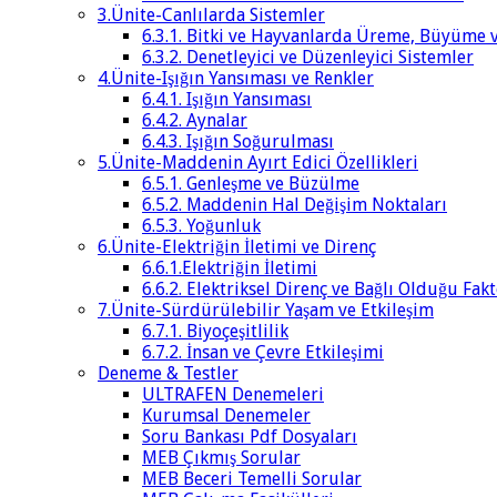
3.Ünite-Canlılarda Sistemler
6.3.1. Bitki ve Hayvanlarda Üreme, Büyüme 
6.3.2. Denetleyici ve Düzenleyici Sistemler
4.Ünite-Işığın Yansıması ve Renkler
6.4.1. Işığın Yansıması
6.4.2. Aynalar
6.4.3. Işığın Soğurulması
5.Ünite-Maddenin Ayırt Edici Özellikleri
6.5.1. Genleşme ve Büzülme
6.5.2. Maddenin Hal Değişim Noktaları
6.5.3. Yoğunluk
6.Ünite-Elektriğin İletimi ve Direnç
6.6.1.Elektriğin İletimi
6.6.2. Elektriksel Direnç ve Bağlı Olduğu Fak
7.Ünite-Sürdürülebilir Yaşam ve Etkileşim
6.7.1. Biyoçeşitlilik
6.7.2. İnsan ve Çevre Etkileşimi
Deneme & Testler
ULTRAFEN Denemeleri
Kurumsal Denemeler
Soru Bankası Pdf Dosyaları
MEB Çıkmış Sorular
MEB Beceri Temelli Sorular