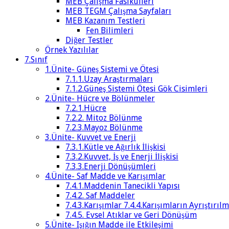
MEB Çalışma Fasikülleri
MEB TEGM Çalışma Sayfaları
MEB Kazanım Testleri
Fen Bilimleri
Diğer Testler
Örnek Yazılılar
7.Sınıf
1.Ünite- Güneş Sistemi ve Ötesi
7.1.1.Uzay Araştırmaları
7.1.2.Güneş Sistemi Ötesi Gök Cisimleri
2.Ünite- Hücre ve Bölünmeler
7.2.1.Hücre
7.2.2. Mitoz Bölünme
7.2.3.Mayoz Bölünme
3.Ünite- Kuvvet ve Enerji
7.3.1.Kütle ve Ağırlık İlişkisi
7.3.2.Kuvvet, İş ve Enerji İlişkisi
7.3.3.Enerji Dönüşümleri
4.Ünite- Saf Madde ve Karışımlar
7.4.1.Maddenin Tanecikli Yapısı
7.4.2. Saf Maddeler
7.4.3.Karışımlar 7.4.4.Karışımların Ayrıştırılm
7.4.5. Evsel Atıklar ve Geri Dönüşüm
5.Ünite- Işığın Madde ile Etkileşimi