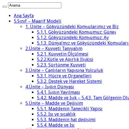
Ana Sayfa
5.Sınıf – Maarif Modeli
1. Ünite – Gökyüzündeki Komşularımız ve Biz
5.1.1. Gökyüzündeki Komşumuz: Güneş
5.1.2. Gökyüzündeki Komşumuz: Ay
5.1.3. Dünya’mız ve Gökyüzündeki Komşular
2.Ünite – Kuvveti Tanıyalım
5.2.1. Kuvvetin Ölçülmesi
5.2.2.Kütle ve Ağırlık İlişkisi
5.2.3. Sürtünme Kuvveti
3.Ünite – Canlıların Yapısına Yolculuk
5.3.1. Hücre ve Organelleri
5.3.2. Destek ve Hareket Sistemi
4.Ünite – Işığın Dünyası
5.4.1. Işığın Yayılması
5.4.2. Madde ve Işık – 5.4.3. Tam Gölgenin 
5.Ünite – Madde ve Değişim
5.5.1. Maddenin Tanecikli Yapısı
5.5.2. Isı ve sıcaklık
5.5.3. Maddenin hal değişimi
5.5.4. Madde ve Isı