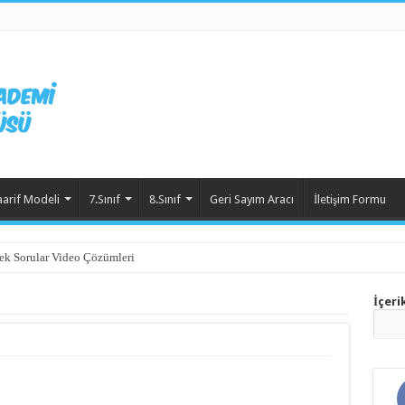
aarif Modeli
7.Sınıf
8.Sınıf
Geri Sayım Aracı
İletişim Formu
ek Sorular Video Çözümleri
İçeri