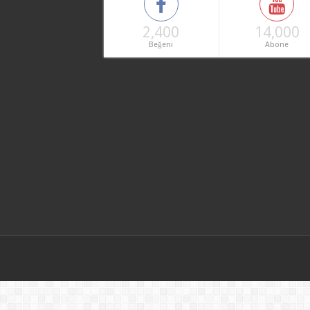
2,400
14,000
Beğeni
Abone