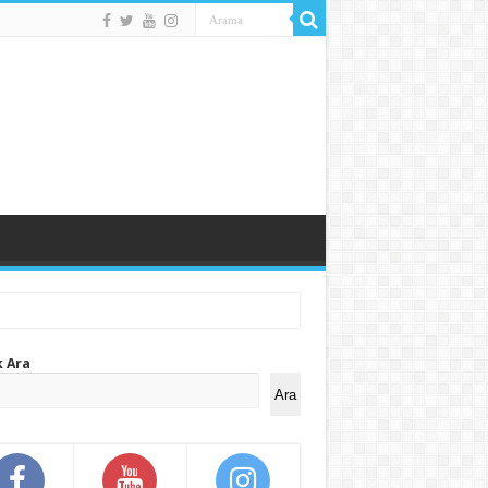
k Ara
Ara