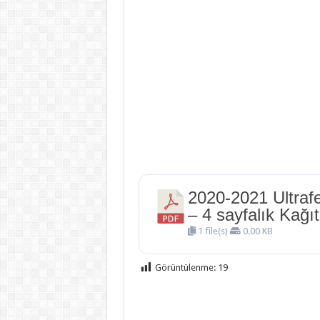
2020-2021 Ultraf
– 4 sayfalık Kağı
1 file(s)
0.00 KB
Görüntülenme:
19