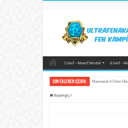
5.Sınıf – Maarif Modeli
6.Sınıf – M
Son Eklenen içerik:
Matematik 6.Ünite Örn
Başlangıç
/