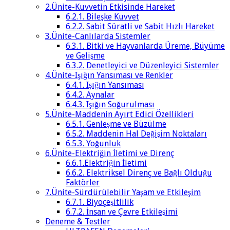
2.Ünite-Kuvvetin Etkisinde Hareket
6.2.1. Bileşke Kuvvet
6.2.2. Sabit Süratli ve Sabit Hızlı Hareket
3.Ünite-Canlılarda Sistemler
6.3.1. Bitki ve Hayvanlarda Üreme, Büyüme
ve Gelişme
6.3.2. Denetleyici ve Düzenleyici Sistemler
4.Ünite-Işığın Yansıması ve Renkler
6.4.1. Işığın Yansıması
6.4.2. Aynalar
6.4.3. Işığın Soğurulması
5.Ünite-Maddenin Ayırt Edici Özellikleri
6.5.1. Genleşme ve Büzülme
6.5.2. Maddenin Hal Değişim Noktaları
6.5.3. Yoğunluk
6.Ünite-Elektriğin İletimi ve Direnç
6.6.1.Elektriğin İletimi
6.6.2. Elektriksel Direnç ve Bağlı Olduğu
Faktörler
7.Ünite-Sürdürülebilir Yaşam ve Etkileşim
6.7.1. Biyoçeşitlilik
6.7.2. İnsan ve Çevre Etkileşimi
Deneme & Testler