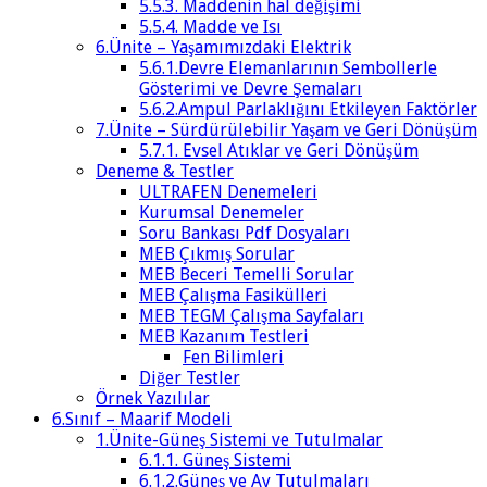
5.5.3. Maddenin hal değişimi
5.5.4. Madde ve Isı
6.Ünite – Yaşamımızdaki Elektrik
5.6.1.Devre Elemanlarının Sembollerle
Gösterimi ve Devre Şemaları
5.6.2.Ampul Parlaklığını Etkileyen Faktörler
7.Ünite – Sürdürülebilir Yaşam ve Geri Dönüşüm
5.7.1. Evsel Atıklar ve Geri Dönüşüm
Deneme & Testler
ULTRAFEN Denemeleri
Kurumsal Denemeler
Soru Bankası Pdf Dosyaları
MEB Çıkmış Sorular
MEB Beceri Temelli Sorular
MEB Çalışma Fasikülleri
MEB TEGM Çalışma Sayfaları
MEB Kazanım Testleri
Fen Bilimleri
Diğer Testler
Örnek Yazılılar
6.Sınıf – Maarif Modeli
1.Ünite-Güneş Sistemi ve Tutulmalar
6.1.1. Güneş Sistemi
6.1.2.Güneş ve Ay Tutulmaları