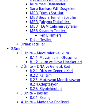
Kurumsal Denemeler
Soru Bankası Pdf Dosyaları
MEB Çıkmış Sorular
MEB Beceri Temelli Sorular
MEB Çalışma Fasikülleri
MEB TEGM Çalışma Sayfaları
MEB Kazanım Testleri
Fen Bilimleri
Diğer Testler
Örnek Yazılılar
8.Sınıf
1.Ünite – Mevsimler ve İklim
8.1.1. Mevsimlerin Oluşumu
8.1.2. İklim ve Hava Hareketleri
2.Ünite – DNA ve Genetik Kod
8.2.1. DNA ve Genetik Kod
8.2.2. Kalıtım
8.2.3. Mutasyon Modifikasyon
8.2.4.Adaptasyon
8.2.5. Biyoteknoloji
3.Ünite – Basınç
8.3.1. Basınç
4.Ünite – Madde ve Endüstri