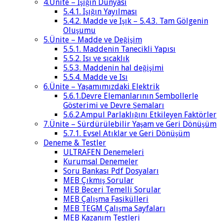
4.Ünite – Işığın Dünyası
5.4.1. Işığın Yayılması
5.4.2. Madde ve Işık – 5.4.3. Tam Gölgenin
Oluşumu
5.Ünite – Madde ve Değişim
5.5.1. Maddenin Tanecikli Yapısı
5.5.2. Isı ve sıcaklık
5.5.3. Maddenin hal değişimi
5.5.4. Madde ve Isı
6.Ünite – Yaşamımızdaki Elektrik
5.6.1.Devre Elemanlarının Sembollerle
Gösterimi ve Devre Şemaları
5.6.2.Ampul Parlaklığını Etkileyen Faktörler
7.Ünite – Sürdürülebilir Yaşam ve Geri Dönüşüm
5.7.1. Evsel Atıklar ve Geri Dönüşüm
Deneme & Testler
ULTRAFEN Denemeleri
Kurumsal Denemeler
Soru Bankası Pdf Dosyaları
MEB Çıkmış Sorular
MEB Beceri Temelli Sorular
MEB Çalışma Fasikülleri
MEB TEGM Çalışma Sayfaları
MEB Kazanım Testleri