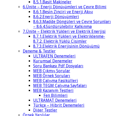
8.5.1.Basit Makineler
6.Ünite – Enerji Dönüşümleri ve Çevre Bilimi
8.6.1.Besin Zinciri ve Enerji Akışı
8.6.2.Enerji Dönüşümleri
8.6.3.Madde Döngüleri ve Çevre Sorunları
– 8.6.4.Sürdürülebilir Kalkınma
7.Ünite – Elektrik Yükleri ve Elektrik Enerjisi
8.7.1.Elektrik Yükleri ve Elektriklenme-
8.7.2. Elektrik Yüklü Cisimler
8.7.3.Elektrik Enerjisinin Dönüşümü
Deneme & Testler
ULTRAFEN Denemeleri
Kurumsal Denemeler
Soru Bankası Pdf Dosyaları
MEB Çıkmış Sorular
MEB Örnek Soruları
MEB Çalışma Fasikülleri
MEB TEGM Çalışma Sayfaları
MEB Kazanım Testleri
Fen Bilimleri
ULTRAMAT Denemeleri
Türkçe – Hibrit Denemeleri
Diğer Testler
Örnek Yazılılar