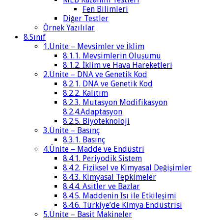
Fen Bilimleri
Diğer Testler
Örnek Yazılılar
8.Sınıf
1.Ünite – Mevsimler ve İklim
8.1.1. Mevsimlerin Oluşumu
8.1.2. İklim ve Hava Hareketleri
2.Ünite – DNA ve Genetik Kod
8.2.1. DNA ve Genetik Kod
8.2.2. Kalıtım
8.2.3. Mutasyon Modifikasyon
8.2.4.Adaptasyon
8.2.5. Biyoteknoloji
3.Ünite – Basınç
8.3.1. Basınç
4.Ünite – Madde ve Endüstri
8.4.1. Periyodik Sistem
8.4.2. Fiziksel ve Kimyasal Değişimler
8.4.3. Kimyasal Tepkimeler
8.4.4. Asitler ve Bazlar
8.4.5. Maddenin Isı ile Etkileşimi
8.4.6. Türkiye’de Kimya Endüstrisi
5.Ünite – Basit Makineler