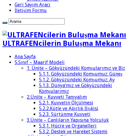
Geri Sayım Aracı
İletişim Formu
ULTRAFENcilerin Buluşma Mekanı
Ana Sayfa
5.Sınıf – Maarif Modeli
1. Ünite – Gökyüzündeki Komşularımız ve Biz
5.1.1. Gökyüzündeki Komşumuz: Güneş
5.1.2. Gökyüzündeki Komşumuz: Ay
5.1.3. Dünya’mız ve Gökyüzündeki
Komşularımız
2.Ünite – Kuvveti Tanıyalım
5.2.1. Kuvvetin Ölçülmesi
5.2.2.Kütle ve Ağırlık İlişkisi
5.2.3. Sürtünme Kuvveti
3.Ünite – Canlıların Yapısına Yolculuk
5.3.1. Hücre ve Organelleri
5.3.2. Destek ve Hareket Sistemi