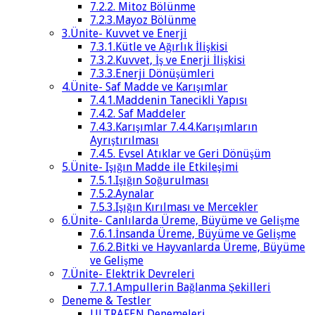
7.2.2. Mitoz Bölünme
7.2.3.Mayoz Bölünme
3.Ünite- Kuvvet ve Enerji
7.3.1.Kütle ve Ağırlık İlişkisi
7.3.2.Kuvvet, İş ve Enerji İlişkisi
7.3.3.Enerji Dönüşümleri
4.Ünite- Saf Madde ve Karışımlar
7.4.1.Maddenin Tanecikli Yapısı
7.4.2. Saf Maddeler
7.4.3.Karışımlar 7.4.4.Karışımların
Ayrıştırılması
7.4.5. Evsel Atıklar ve Geri Dönüşüm
5.Ünite- Işığın Madde ile Etkileşimi
7.5.1.Işığın Soğurulması
7.5.2.Aynalar
7.5.3.Işığın Kırılması ve Mercekler
6.Ünite- Canlılarda Üreme, Büyüme ve Gelişme
7.6.1.İnsanda Üreme, Büyüme ve Gelişme
7.6.2.Bitki ve Hayvanlarda Üreme, Büyüme
ve Gelişme
7.Ünite- Elektrik Devreleri
7.7.1.Ampullerin Bağlanma Şekilleri
Deneme & Testler
ULTRAFEN Denemeleri