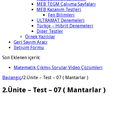
MEB TEGM Çalışma Sayfaları
MEB Kazanım Testleri
Fen Bilimleri
ULTRAMAT Denemeleri
Türkçe – Hibrit Denemeleri
Diğer Testler
Örnek Yazılılar
Geri Sayım Aracı
İletişim Formu
Son Eklenen içerik:
Matematik Çıkmış Sorular Video Çözümleri
Matematik 6.Ünite Örnek Sorular Video Çözümleri
Başlangıç
/
2.Ünite – Test – 07 ( Mantarlar )
2.Ünite – Test – 07 ( Mantarlar )