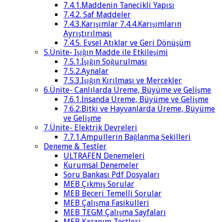
7.4.1.Maddenin Tanecikli Yapısı
7.4.2. Saf Maddeler
7.4.3.Karışımlar 7.4.4.Karışımların
Ayrıştırılması
7.4.5. Evsel Atıklar ve Geri Dönüşüm
5.Ünite- Işığın Madde ile Etkileşimi
7.5.1.Işığın Soğurulması
7.5.2.Aynalar
7.5.3.Işığın Kırılması ve Mercekler
6.Ünite- Canlılarda Üreme, Büyüme ve Gelişme
7.6.1.İnsanda Üreme, Büyüme ve Gelişme
7.6.2.Bitki ve Hayvanlarda Üreme, Büyüme
ve Gelişme
7.Ünite- Elektrik Devreleri
7.7.1.Ampullerin Bağlanma Şekilleri
Deneme & Testler
ULTRAFEN Denemeleri
Kurumsal Denemeler
Soru Bankası Pdf Dosyaları
MEB Çıkmış Sorular
MEB Beceri Temelli Sorular
MEB Çalışma Fasikülleri
MEB TEGM Çalışma Sayfaları
MEB Kazanım Testleri