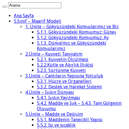
Ana Sayfa
5.Sınıf – Maarif Modeli
1. Ünite – Gökyüzündeki Komşularımız ve Biz
5.1.1. Gökyüzündeki Komşumuz: Güneş
5.1.2. Gökyüzündeki Komşumuz: Ay
5.1.3. Dünya’mız ve Gökyüzündeki
Komşularımız
2.Ünite – Kuvveti Tanıyalım
5.2.1. Kuvvetin Ölçülmesi
5.2.2.Kütle ve Ağırlık İlişkisi
5.2.3. Sürtünme Kuvveti
3.Ünite – Canlıların Yapısına Yolculuk
5.3.1. Hücre ve Organelleri
5.3.2. Destek ve Hareket Sistemi
4.Ünite – Işığın Dünyası
5.4.1. Işığın Yayılması
5.4.2. Madde ve Işık – 5.4.3. Tam Gölgenin
Oluşumu
5.Ünite – Madde ve Değişim
5.5.1. Maddenin Tanecikli Yapısı
5.5.2. Isı ve sıcaklık