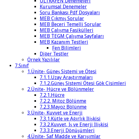
ULTRAFEN Denemeleri
Kurumsal Denemeler
Soru Bankası Pdf Dosyaları
MEB Çıkmış Sorular
MEB Beceri Temelli Sorular
MEB Çalışma Fasikülleri
MEB TEGM Çalışma Sayfaları
MEB Kazanım Testleri
Fen Bilimleri
Diğer Testler
Örnek Yazılılar
7.Sınıf
1.Ünite- Güneş Sistemi ve Ötesi
7.1.1.Uzay Araştırmaları
7.1.2.Güneş Sistemi Ötesi Gök Cisimleri
2.Ünite- Hücre ve Bölünmeler
7.2.1.Hücre
7.2.2. Mitoz Bölünme
7.2.3.Mayoz Bölünme
3.Ünite- Kuvvet ve Enerji
7.3.1.Kütle ve Ağırlık İlişkisi
7.3.2.Kuvvet, İş ve Enerji İlişkisi
7.3.3.Enerji Dönüşümleri
4.Ünite- Saf Madde ve Karışımlar