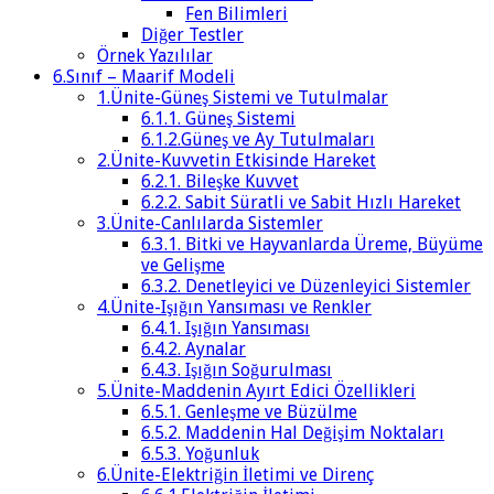
Fen Bilimleri
Diğer Testler
Örnek Yazılılar
6.Sınıf – Maarif Modeli
1.Ünite-Güneş Sistemi ve Tutulmalar
6.1.1. Güneş Sistemi
6.1.2.Güneş ve Ay Tutulmaları
2.Ünite-Kuvvetin Etkisinde Hareket
6.2.1. Bileşke Kuvvet
6.2.2. Sabit Süratli ve Sabit Hızlı Hareket
3.Ünite-Canlılarda Sistemler
6.3.1. Bitki ve Hayvanlarda Üreme, Büyüme
ve Gelişme
6.3.2. Denetleyici ve Düzenleyici Sistemler
4.Ünite-Işığın Yansıması ve Renkler
6.4.1. Işığın Yansıması
6.4.2. Aynalar
6.4.3. Işığın Soğurulması
5.Ünite-Maddenin Ayırt Edici Özellikleri
6.5.1. Genleşme ve Büzülme
6.5.2. Maddenin Hal Değişim Noktaları
6.5.3. Yoğunluk
6.Ünite-Elektriğin İletimi ve Direnç