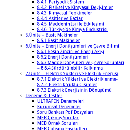
8.4.1. Periyodik Sistem
8.4.2. Fiziksel ve Kimyasal Değişimler
8.4.3. Kimyasal Tepkimeler
8.4.4. Asitler ve Bazlar
8.4.5. Maddenin Isı ile Etkileşimi
8.4.6. Türkiye’de Kimya Endüstrisi
5.Ünite – Basit Makineler
8.5.1.Basit Makineler
6.Ünite – Enerji Dönüşümleri ve Çevre Bilimi
8.6.1.Besin Zinciri ve Enerji Akışı
8.6.2.Enerji Dönüşümleri
8.6.3.Madde Döngüleri ve Çevre Sorunları
– 8.6.4.Sürdürülebilir Kalkınma
7.Ünite – Elektrik Yükleri ve Elektrik Enerjisi
8.7.1.Elektrik Yükleri ve Elektriklenme-
8.7.2. Elektrik Yüklü Cisimler
8.7.3.Elektrik Enerjisinin Dönüşümü
Deneme & Testler
ULTRAFEN Denemeleri
Kurumsal Denemeler
Soru Bankası Pdf Dosyaları
MEB Çıkmış Sorular
MEB Örnek Soruları
MEB Çalışma Fasikülleri